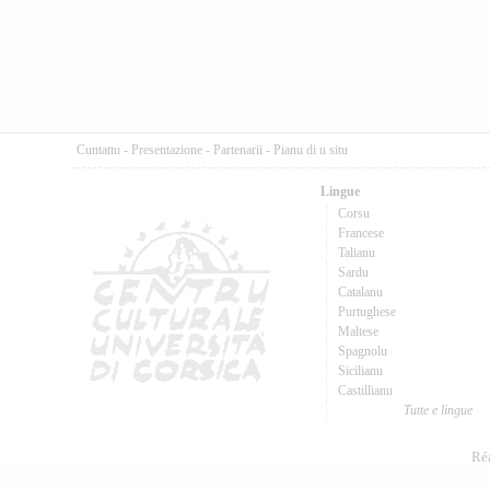
Cuntattu
-
Presentazione
-
Partenarii
-
Pianu di u situ
Lingue
Corsu
Francese
Talianu
Sardu
Catalanu
Purtughese
Maltese
Spagnolu
Sicilianu
Castillianu
Tutte e lingue
Réa