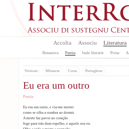
Aller au contenu principal
Accolta
Associu
Literatura
Bonanova
Puesia
Isule literarie
Prosa
A
Versione :
Milanese
Corsu
Purtughese
Eu era um outro
Puesia
Eu era um outro, e via-me morrer
como se olha a sombra ao dormir.
A morte faz pavor ao coração
foge para trás dum espelho, e aquele sou eu.