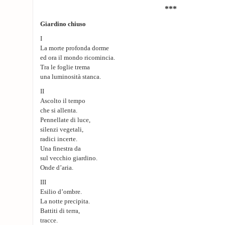
***
Giardino chiuso
I
La morte profonda dorme
ed ora il mondo ricomincia.
Tra le foglie trema
una luminosità stanca.
II
Ascolto il tempo
che si allenta.
Pennellate di luce,
silenzi vegetali,
radici incerte.
Una finestra da
sul vecchio giardino.
Onde d’aria.
III
Esilio d’ombre.
La notte precipita.
Battiti di terra,
tracce.