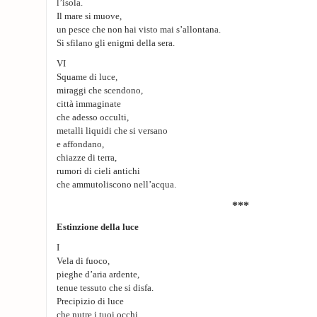
l’isola.
Il mare si muove,
un pesce che non hai visto mai s’allontana.
Si sfilano gli enigmi della sera.
VI
Squame di luce,
miraggi che scendono,
città immaginate
che adesso occulti,
metalli liquidi che si versano
e affondano,
chiazze di terra,
rumori di cieli antichi
che ammutoliscono nell’acqua.
***
Estinzione della luce
I
Vela di fuoco,
pieghe d’aria ardente,
tenue tessuto che si disfa.
Precipizio di luce
che nutre i tuoi occhi.