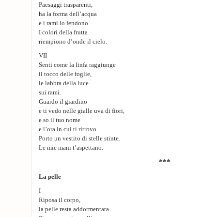
Paesaggi trasparenti,
ha la forma dell’acqua
e i rami lo fendono.
I colori della frutta
riempiono d’onde il cielo.
VII
Senti come la linfa raggiunge
il tocco delle foglie,
le labbra della luce
sui rami.
Guardo il giardino
e ti vedo nelle gialle uva di fiori,
e so il tuo nome
e l’ora in cui ti ritrovo.
Porto un vestito di stelle stinte.
Le mie mani t’aspettano.
***
La pelle
I
Riposa il corpo,
la pelle resta addormentata.