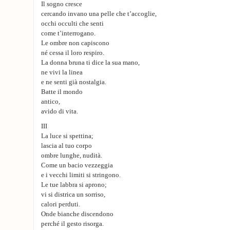
Il sogno cresce
cercando invano una pelle che t’accoglie,
occhi occulti che senti
come t’interrogano.
Le ombre non capiscono
né cessa il loro respiro.
La donna bruna ti dice la sua mano,
ne vivi la linea
e ne senti già nostalgia.
Batte il mondo
antico,
avido di vita.
III
La luce si spettina;
lascia al tuo corpo
ombre lunghe, nudità.
Come un bacio vezzeggia
e i vecchi limiti si stringono.
Le tue labbra si aprono;
vi si districa un sorriso,
calori perduti.
Onde bianche discendono
perché il gesto risorga.