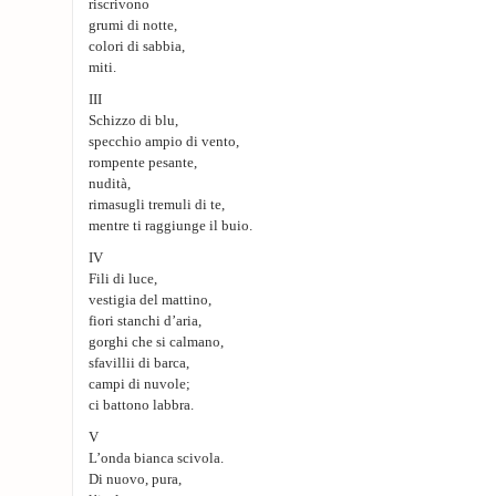
riscrivono
grumi di notte,
colori di sabbia,
miti.
III
Schizzo di blu,
specchio ampio di vento,
rompente pesante,
nudità,
rimasugli tremuli di te,
mentre ti raggiunge il buio.
IV
Fili di luce,
vestigia del mattino,
fiori stanchi d’aria,
gorghi che si calmano,
sfavillii di barca,
campi di nuvole;
ci battono labbra.
V
L’onda bianca scivola.
Di nuovo, pura,