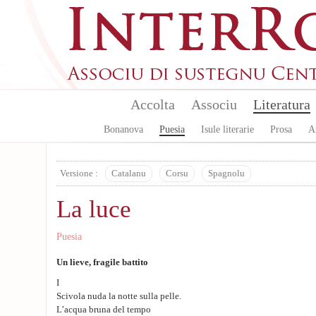
Aller au contenu principal
Accolta
Associu
Literatura
Bonanova
Puesia
Isule literarie
Prosa
A
Versione :
Catalanu
Corsu
Spagnolu
La luce
Puesia
Un lieve, fragile battito
I
Scivola nuda la notte sulla pelle.
L’acqua bruna del tempo