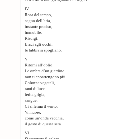
ci restituiscono gli sguardi del sogno.
IV
Rosa del tempo,
sogno dell’aria,
instante preciso,
immobile.
Risorgi.
Braci agli occhi,
le labbra si spogliano.
V
Ritorni all’oblio.
Le ombre d’un giardino
non ti appartengono più.
Colonne vegetali,
rami di luce,
ferita grigia,
sangue.
Ci si ferma il vento.
Vi muore,
come un’onda vecchia,
il gesto di questa sera.
VI