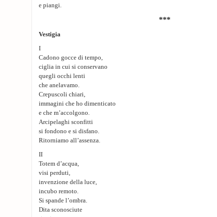
e piangi.
***
Vestigia
I
Cadono gocce di tempo,
ciglia in cui si conservano
quegli occhi lenti
che anelavamo.
Crepuscoli chiari,
immagini che ho dimenticato
e che m’accolgono.
Arcipelaghi sconfitti
si fondono e si disfano.
Ritorniamo all’assenza.
II
Totem d’acqua,
visi perduti,
invenzione della luce,
incubo remoto.
Si spande l’ombra.
Dita sconosciute