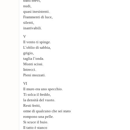
tratti brevi,
nudi,
quasi inesistenti.
Frammenti di luce,
silenti,
inarrivabili.
V
Il vento ti spinge.
L’oblio di sabbia,
grigio,
taglia l’onda.
Monti scissi.
Intrecci.
Pieni mozzati.
VI
Il muro era uno specchio.
Ti solca il freddo,
la densità del vuoto.
Resti feriti,
orme di qualcuno che sei stato
rompono una pelle.
Si scuce il buio.
Il tatto è stanco