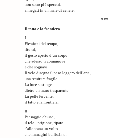
non sono più specchi:
annegati in un mare di cenere.
***
Il tatto e la frontiera
I
Flessioni del tempo,
ritorni,
il gesto aperto d’un corpo
che adesso ti commuove
e che sognavi.
Il velo disegna il peso leggero dell’aria,
una tessitura fragile.
La luce si stinge
dietro un muro trasparente.
La pelle fervente,
il tatto e la frontiera.
II
Paesaggio chiuso,
il telo - prigione, riparo -
t’allontana un volto
che immagini bellissimo.