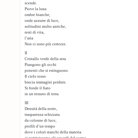
scende.
Piove la luna
ombre bianche,
onde azzurre di luce,
solitudini molto antiche,
resti di vita,
l’aria
Non ci sono più certezze.
II
Cristallo verde della sera.
Piangono gli occhi
ponenti che si estinguono.
Il cielo rosso
brucia immagini perdute.
Si fonde il fiato
in un tessuto di terra.
III
Densità della notte,
trasparenza schizzata
da colonne di luce,
profili d’un tempo
dove i colori stanchi della materia