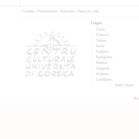
Cuntattu
-
Presentazione
-
Partenarii
-
Pianu di u situ
Lingue
Corsu
Francese
Talianu
Sardu
Catalanu
Purtughese
Maltese
Spagnolu
Sicilianu
Castillianu
Tutte e lingue
Réa