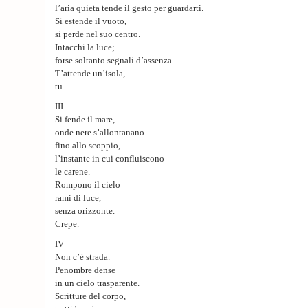
l’aria quieta tende il gesto per guardarti.
Si estende il vuoto,
si perde nel suo centro.
Intacchi la luce;
forse soltanto segnali d’assenza.
T’attende un’isola,
tu.
III
Si fende il mare,
onde nere s’allontanano
fino allo scoppio,
l’instante in cui confluiscono
le carene.
Rompono il cielo
rami di luce,
senza orizzonte.
Crepe.
IV
Non c’è strada.
Penombre dense
in un cielo trasparente.
Scritture del corpo,