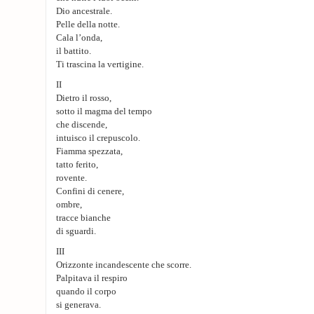
Dio ancestrale.
Pelle della notte.
Cala l’onda,
il battito.
Ti trascina la vertigine.
II
Dietro il rosso,
sotto il magma del tempo
che discende,
intuisco il crepuscolo.
Fiamma spezzata,
tatto ferito,
rovente.
Confini di cenere,
ombre,
tracce bianche
di sguardi.
III
Orizzonte incandescente che scorre.
Palpitava il respiro
quando il corpo
si generava.