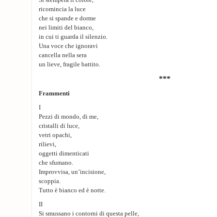
Si stempera il colore,
ricomincia la luce
che si spande e dorme
nei limiti del bianco,
in cui ti guarda il silenzio.
Una voce che ignoravi
cancella nella sera
un lieve, fragile battito.
***
Frammenti
I
Pezzi di mondo, di me,
cristalli di luce,
vetri opachi,
rilievi,
oggetti dimenticati
che sfumano.
Improvvisa, un’incisione,
scoppia.
Tutto è bianco ed è notte.
II
Si smussano i contorni di questa pelle,