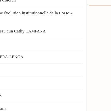
a Craciun
e évolution institutionnelle de la Corse »,
essu cun Cathy CAMPANA
TERA-LENGA
E
iana