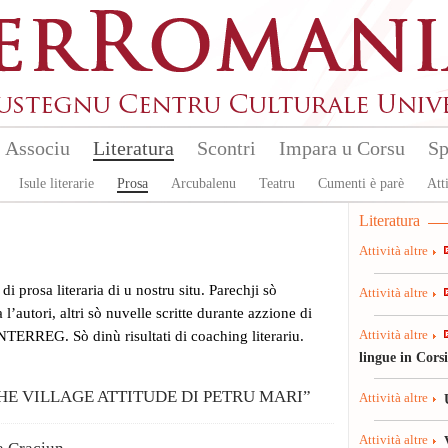
Associu
Literatura
Scontri
Impara u Corsu
Sp
Isule literarie
Prosa
Arcubalenu
Teatru
Cumenti è parè
Atti
Literatura
Attività altre
i di prosa literaria di u nostru situ. Parechji sò
Attività altre
l’autori, altri sò nuvelle scritte durante azzione di
INTERREG. Sò dinù risultati di coaching literariu.
Attività altre
lingue in Cors
THE VILLAGE ATTITUDE DI PETRU MARI”
Attività altre
Attività altre