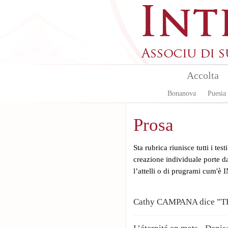
Aller au contenu principal
Accolta
Bonanova
Puesia
Prosa
Sta rubrica riunisce tutti i test
creazione individuale porte da 
l’attelli o di prugrami cum'è 
Cathy CAMPANA dice ”