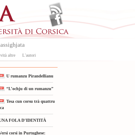
assighjata
vità altre
L'autori
U rumanzu Pirandellianu
“L’ochju di un rumanzu”
Tesa cun corsu trà quattru
ica
UNA FOLA D’IDENTITÀ
Versi corsi in Purtughese: