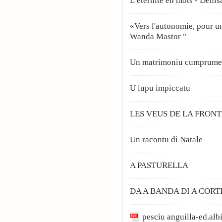
L’éternité en mots - Denis
«Vers l'autonomie, pour un
Wanda Mastor "
Un matrimoniu cumprum
U lupu impiccatu
LES VEUS DE LA FRON
Un racontu di Natale
A PASTURELLA
DA A BANDA DI A CORT
pesciu anguilla-ed.alb