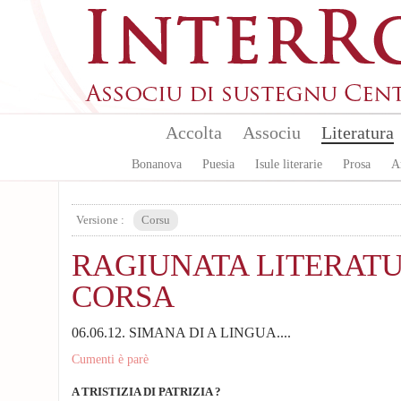
Aller au contenu principal
Accolta
Associu
Literatura
Bonanova
Puesia
Isule literarie
Prosa
A
Versione :
Corsu
RAGIUNATA LITERAT
CORSA
06.06.12. SIMANA DI A LINGUA....
Cumenti è parè
A TRISTIZIA DI PATRIZIA ?