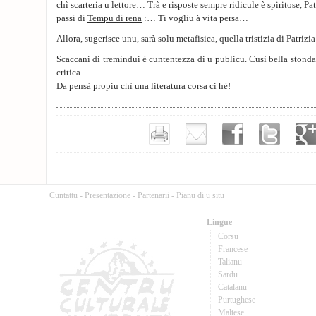
chì scarteria u lettore… Trà e risposte sempre ridicule è spiritose, Pat
passi di
Tempu di rena
:… Ti vogliu à vita persa…
Allora, sugerisce unu, sarà solu metafisica, quella tristizia di Patrizia
Scaccani di tremindui è cuntentezza di u publicu. Cusì bella stonda
critica.
Da pensà propiu chì una literatura corsa ci hè!
Cuntattu
-
Presentazione
-
Partenarii
-
Pianu di u situ
Lingue
Corsu
Francese
Talianu
Sardu
Catalanu
Purtughese
Maltese