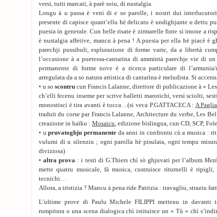
versi, tutti marcati, à parè soiu, di nustalgia.
Longu à u passa è veni di e so parolle, i nostri dui interlucuto
presente di capisce quant’ellu hè delicatu è undighjante u dettu puet
puesia in generale. Cun belle risate è zirmarelle finte si imone a risp
è nustalgia affetive, mancu à pena ! A puesia per ella hè piacè è 
parechji pussibuli, esplurazione di forme varie, da a libertà cum
l’occasione à a puetessa-cantarina di ammintà parechje vie di un 
permanente di forme nove è a ricerca particulare di l’armunia
arregulata da a so natura artistica di cantarina è meludista. Si accenn
• u so
scontru
cun Francis Lalanne, direttore di publicazione à « Les 
ch’elli fecenu inseme per scrive balletti marotichi, versi sciolti, se
monostisci è tira avanti è tocca…(si veca P.GATTACECA :
A Paglia
traduit du corse par Francis Lalanne, Architecture du verbe, Les Bell
creazione in haïku :
Mosaicu
, edizione bislingua, cun CD, SCP, Folel
• u
pruvatoghju permanente
da anni in cunfrontu cù a musica : ri
vulumi di u silenziu ; ogni parolla hè pisulata, ogni tempu misura
diviziosa)
•
altra prova
: i testi di G.Thiers chì sò ghjuvati per l’album
Mez
mette quatru musicale, fà musica, custruisce riturnelli è ripigli
tecnichi…
Allora, a tristizia ? Mancu à pena ride Patrizia : travagliu, straziu fat
L’ultime prove di Paulu Michele FILIPPI mettenu in davanti t
rumpitura o una scena dialogica chì istituisce un « Tù » chì s’indi