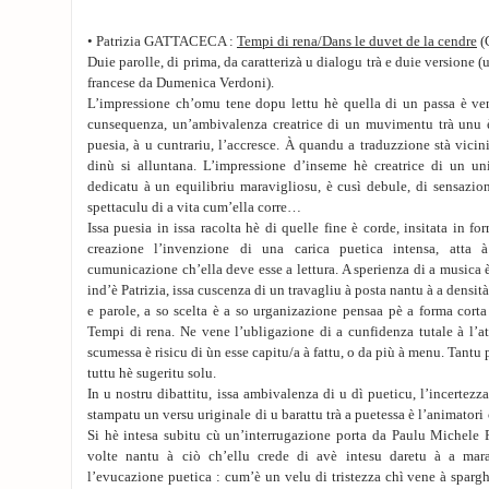
• Patrizia GATTACECA :
Tempi di rena/Dans le duvet de la cendre
(
Duie parolle, di prima, da caratterizà u dialogu trà e duie versione (
francese da Dumenica Verdoni).
L’impressione ch’omu tene dopu lettu hè quella di un passa è veni
cunsequenza, un’ambivalenza creatrice di un muvimentu trà unu è 
puesia, à u cuntrariu, l’accresce. À quandu a traduzzione stà vicin
dinù si alluntana. L’impressione d’inseme hè creatrice di un un
dedicatu à un equilibriu maravigliosu, è cusì debule, di sensazion
spettaculu di a vita cum’ella corre…
Issa puesia in issa racolta hè di quelle fine è corde, insitata in f
creazione l’invenzione di una carica puetica intensa, atta à
cumunicazione ch’ella deve esse a lettura. A sperienza di a musica 
ind’è Patrizia, issa cuscenza di un travagliu à posta nantu à a densit
e parole, a so scelta è a so urganizazione pensaa pè a forma corta 
Tempi di rena. Ne vene l’ubligazione di a cunfidenza tutale à l’att
scumessa è risicu di ùn esse capitu/a à fattu, o da più à menu. Tantu 
tuttu hè sugeritu solu.
In u nostru dibattitu, issa ambivalenza di u dì pueticu, l’incertezza 
stampatu un versu uriginale di u barattu trà a puetessa è l’animatori 
Si hè intesa subitu cù un’interrugazione porta da Paulu Michele F
volte nantu à ciò ch’ellu crede di avè intesu daretu à a mar
l’evucazione puetica : cum’è un velu di tristezza chì vene à spargh