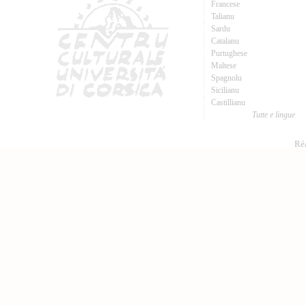
Francese
Talianu
Sardu
Catalanu
Purtughese
Maltese
Spagnolu
Sicilianu
Castillianu
Tutte e lingue
Réa