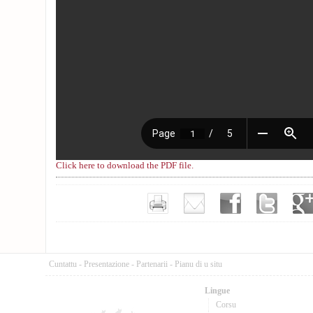
Click here to download the PDF file.
Cuntattu
-
Presentazione
-
Partenarii
-
Pianu di u situ
Lingue
Corsu