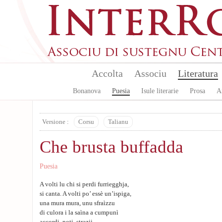
Aller au contenu principal
Accolta
Associu
Literatura
Bonanova
Puesia
Isule literarie
Prosa
A
Versione :
Corsu
Talianu
Che brusta buffadda
Puesia
A volti lu chi si perdi furriegghja,
si canta. A volti po’ essè un’ispiga,
una mura mura, unu sfraìzzu
di culora i la saìna a cumpunì