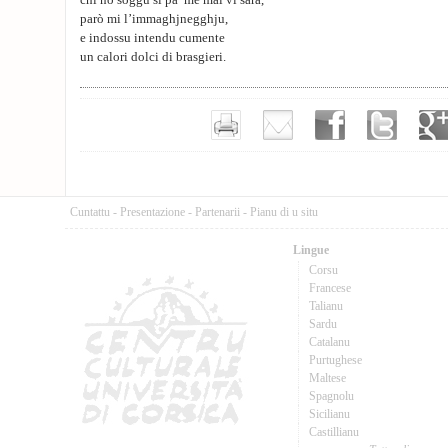
chi no soggu si pa’ me mai vi sarà,
parò mi l’immaghjnegghju,
e indossu intendu cumente
un calori dolci di brasgieri.
Cuntattu
-
Presentazione
-
Partenarii
-
Pianu di u situ
Lingue
Corsu
Francese
Talianu
Sardu
Catalanu
Purtughese
Maltese
Spagnolu
Sicilianu
Castillianu