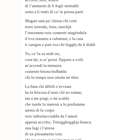
accordi, noti, strazii
di l’ammenti di li fogli stirruddi
sottu a li tratti di ca’ in pressa parti.
Magari sarà pa’ chissu chi certi
notti intendu, lenu, tunchjà
l’innommu toiu cumente magèndula
d’eva innantu a cubarturi, e la cara
ti carignu e pari eva chi fugghj da li diddi.
Tu, ca’ lu sa undi sei,
cosa fai, a ca’ pensi. Eppuru a volti
m’accendi la mimoria
cumente brusta buffadda
chi lu tempu non istuda né sfini.
La fiara chi dèbili s’avviara
ha la friscura d’anni chi no emmu,
ma a me piagi, e mi scaldu
che tandu lu matessi a lu prufummu
arestu di lu corpu
toiu imburracciaddu da l’amori
appena accoltu. Trinigghegghja bianca
una lugi i l’attesa
di un pinsamentu toiu