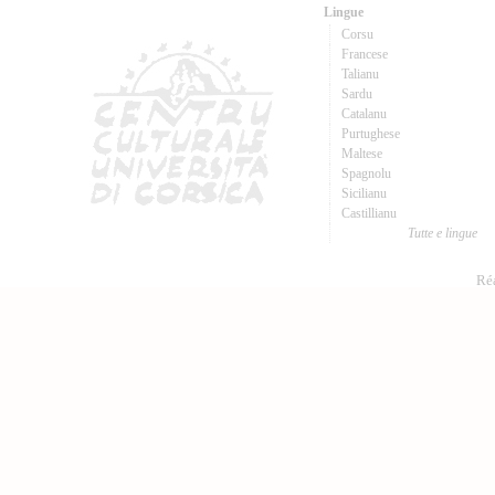
Lingue
Corsu
Francese
Talianu
Sardu
Catalanu
Purtughese
Maltese
Spagnolu
Sicilianu
Castillianu
Tutte e lingue
Réa