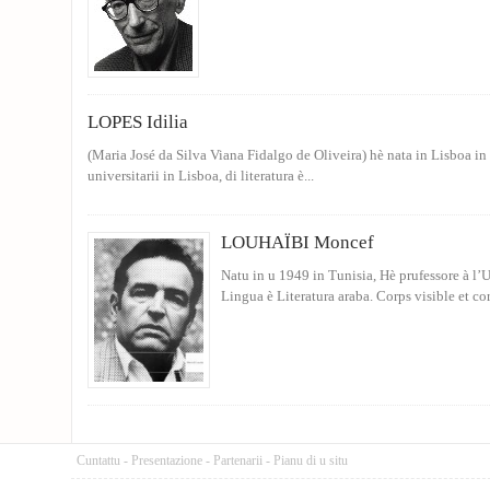
LOPES Idilia
(Maria José da Silva Viana Fidalgo de Oliveira) hè nata in Lisboa in 
universitarii in Lisboa, di literatura è...
LOUHAÏBI Moncef
Natu in u 1949 in Tunisia, Hè prufessore à l’
Lingua è Literatura araba. Corps visible et co
Cuntattu
-
Presentazione
-
Partenarii
-
Pianu di u situ