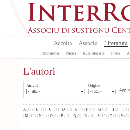
Aller au contenu principal
Accolta
Associu
Literatura
Bonanova
Puesia
Isule literarie
Prosa
A
L'autori
Attività
Origine
A
(17)
|
B
(11)
|
C
(31)
|
D
(16)
|
E
(4)
|
F
(14)
|
G
(13)
|
H
(2)
|
I
(1)
|
M
(17)
|
N
(4)
|
O
(3)
|
P
(13)
|
Q
(2)
|
R
(10)
|
S
(15)
|
T
(5)
|
V
(8)