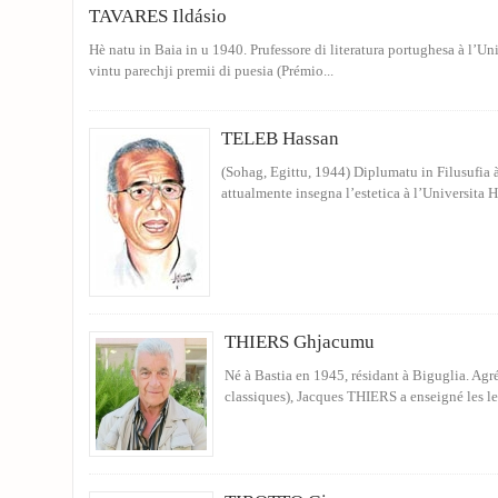
TAVARES Ildásio
Hè natu in Baia in u 1940. Prufessore di literatura portughesa à l’Un
vintu parechji premii di puesia (Prémio...
TELEB Hassan
(Sohag, Egittu, 1944) Diplumatu in Filusufia à
attualmente insegna l’estetica à l’Universita H
THIERS Ghjacumu
Né à Bastia en 1945, résidant à Biguglia. Agrég
classiques), Jacques THIERS a enseigné les lett