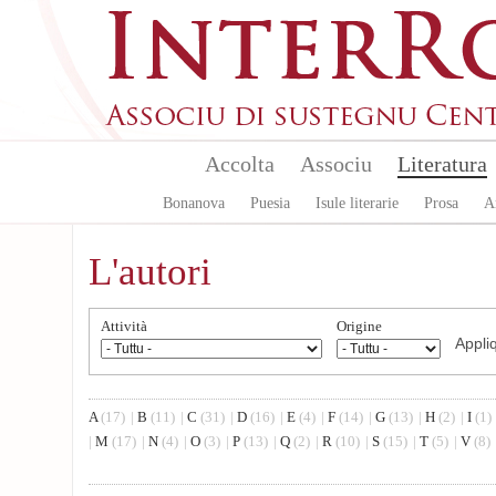
Aller au contenu principal
Accolta
Associu
Literatura
Bonanova
Puesia
Isule literarie
Prosa
A
L'autori
Attività
Origine
A
(17)
|
B
(11)
|
C
(31)
|
D
(16)
|
E
(4)
|
F
(14)
|
G
(13)
|
H
(2)
|
I
(1)
|
M
(17)
|
N
(4)
|
O
(3)
|
P
(13)
|
Q
(2)
|
R
(10)
|
S
(15)
|
T
(5)
|
V
(8)