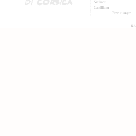
Sicilianu
Castillianu
Tutte e lingue
Réa