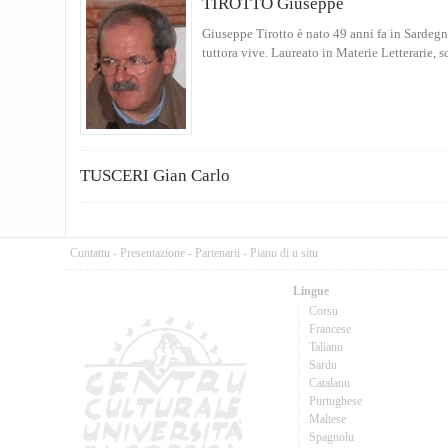
TIROTTO Giuseppe
Giuseppe Tirotto è nato 49 anni fa in Sardegn
tuttora vive. Laureato in Materie Letterarie, sc
TUSCERI Gian Carlo
Cuntattu
-
Presentazione
-
Partenarii
-
Pianu di u situ
Lingue
Corsu
Francese
Talianu
Sardu
Catalanu
Purtughese
Maltese
Spagnolu