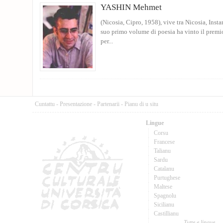
YASHIN Mehmet
(Nicosia, Cipro, 1958), vive tra Nicosia, Inst
suo primo volume di poesia ha vinto il prem
per...
Cuntattu
-
Presentazione
-
Partenarii
-
Pianu di u situ
Lingue
Corsu
Francese
Talianu
Sardu
Catalanu
Purtughese
Maltese
Spagnolu
Sicilianu
Castillianu
Tutte e lingue