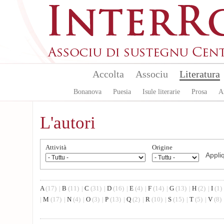
Aller au contenu principal
Accolta
Associu
Literatura
Bonanova
Puesia
Isule literarie
Prosa
A
L'autori
Attività
Origine
A
(17)
|
B
(11)
|
C
(31)
|
D
(16)
|
E
(4)
|
F
(14)
|
G
(13)
|
H
(2)
|
I
(1)
|
M
(17)
|
N
(4)
|
O
(3)
|
P
(13)
|
Q
(2)
|
R
(10)
|
S
(15)
|
T
(5)
|
V
(8)