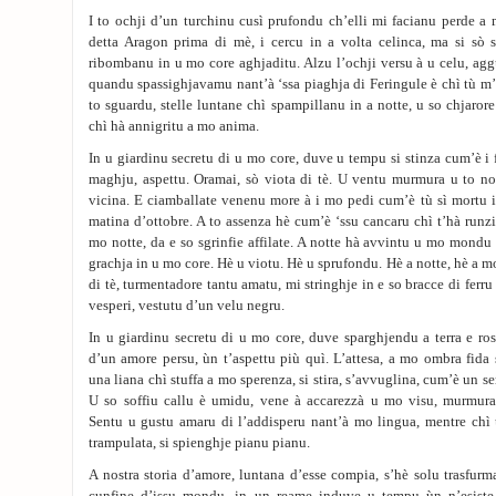
I to ochji d’un turchinu cusì prufondu ch’elli mi facianu perde a
detta Aragon prima di mè, i cercu in a volta celinca, ma si sò s
ribombanu in u mo core aghjaditu. Alzu l’ochji versu à u celu, ag
quandu spassighjavamu nant’à ‘ssa piaghja di Feringule è chì tù m
to sguardu, stelle luntane chì spampillanu in a notte, u so chjaror
chì hà annigritu a mo anima.
In u giardinu secretu di u mo core, duve u tempu si stinza cum’è i f
maghju, aspettu. Oramai, sò viota di tè. U ventu murmura u to n
vicina. E ciamballate venenu more à i mo pedi cum’è tù sì mortu i
matina d’ottobre. A to assenza hè cum’è ‘ssu cancaru chì t’hà runzi
mo notte, da e so sgrinfie affilate. A notte hà avvintu u mo mondu 
grachja in u mo core. Hè u viotu. Hè u sprufondu. Hè a notte, hè a mo
di tè, turmentadore tantu amatu, mi stringhje in e so bracce di ferru
vesperi, vestutu d’un velu negru.
In u giardinu secretu di u mo core, duve sparghjendu a terra e ro
d’un amore persu, ùn t’aspettu più quì. L’attesa, a mo ombra fida s
una liana chì stuffa a mo sperenza, si stira, s’avvuglina, cum’è un se
U so soffiu callu è umidu, vene à accarezzà u mo visu, murmura
Sentu u gustu amaru di l’addisperu nant’à mo lingua, mentre chì 
trampulata, si spienghje pianu pianu.
A nostra storia d’amore, luntana d’esse compia, s’hè solu trasfurma