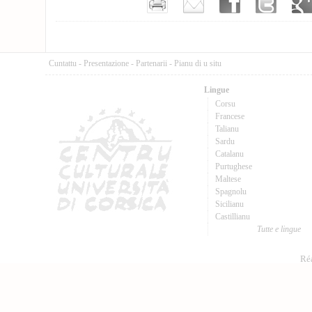
Cuntattu
-
Presentazione
-
Partenarii
-
Pianu di u situ
Lingue
Corsu
Francese
Talianu
Sardu
Catalanu
Purtughese
Maltese
Spagnolu
Sicilianu
Castillianu
Tutte e lingue
Réa