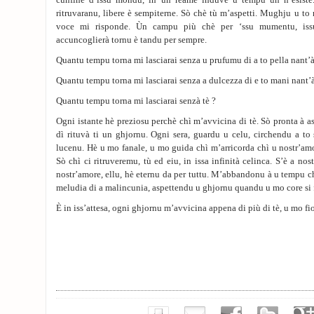
cunfine d’issu mondu, in un reame induve u tempu ùn n’esiste.
ritruvaranu, libere è sempiterne. Sò chè tù m’aspetti. Mughju u t
voce mi risponde. Ùn campu più chè per ‘ssu mumentu, issu 
accuncoglierà tornu è tandu per sempre.
Quantu tempu torna mi lasciarai senza u prufumu di a to pella nant’
Quantu tempu torna mi lasciarai senza a dulcezza di e to mani nant’à
Quantu tempu torna mi lasciarai senzà tè ?
Ogni istante hè preziosu perchè chì m’avvicina di tè. Sò pronta à aspe
dì rituvà ti un ghjornu. Ogni sera, guardu u celu, circhendu a to s
lucenu. Hè u mo fanale, u mo guida chì m’arricorda chì u nostr’amo
Sò chì ci ritruveremu, tù ed eiu, in issa infinità celinca. S’è a nos
nostr’amore, ellu, hè eternu da per tuttu. M’abbandonu à u tempu ch
meludia di a malincunia, aspettendu u ghjornu quandu u mo core si f
È in iss’attesa, ogni ghjornu m’avvicina appena di più di tè, u mo fio