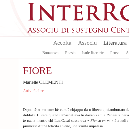
Aller au contenu principal
Accolta
Associu
Literatura
Bonanova
Puesia
Isule literarie
Prosa
A
FIORE
Marielle CLEMENTI
Attività altre
Dapoi tè, u mo core hè cum’è chjappu da u libecciu, ciambuttatu da
dubbitu. Cum’è quandu m’aspettava tù davanti à u «
Régent
» per 
le toit
» mentre chì Luz Casal sussurava «
Piensa en mi
» à a radiu
prumessa d’una felicità à vene, una strinta impalesa.