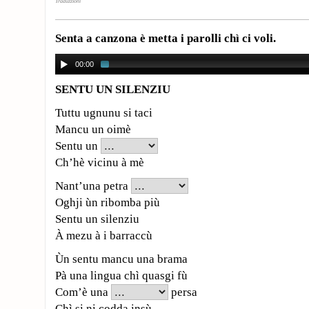
Traduzzioni
Senta a canzona è metta i parolli chì ci voli.
00:00
SENTU UN SILENZIU
Tuttu ugnunu si taci
Mancu un oimè
Sentu un
Ch’hè vicinu à mè
Nant’una petra
Oghji ùn ribomba più
Sentu un silenziu
À mezu à i barraccù
Ùn sentu mancu una brama
Pà una lingua chì quasgi fù
Com’è una
persa
Chì si ni codda insù