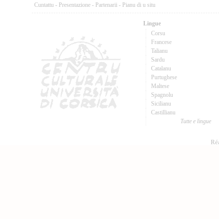
Cuntattu
-
Presentazione
-
Partenarii
-
Pianu di u situ
Lingue
Corsu
Francese
Talianu
Sardu
Catalanu
Purtughese
Maltese
Spagnolu
Sicilianu
Castillianu
Tutte e lingue
Réa