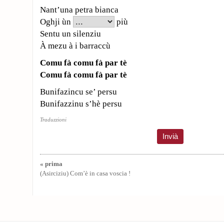
Nant’una petra bianca
Oghji ùn
più
Sentu un silenziu
À mezu à i barraccù
Comu fà comu fà par tè
Comu fà comu fà par tè
Bunifazincu se’ persu
Bunifazzinu s’hè persu
Traduzzioni
« prima
(Asirciziu) Com’è in casa voscia !