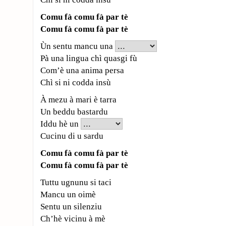
Comu fà comu fà par tè
Comu fà comu fà par tè
Ùn sentu mancu una
Pà una lingua chì quasgi fù
Com’è una anima persa
Chì si ni codda insù
À mezu à mari è tarra
Un beddu bastardu
Iddu hè un
Cucinu di u sardu
Comu fà comu fà par tè
Comu fà comu fà par tè
Tuttu ugnunu si taci
Mancu un oimè
Sentu un silenziu
Ch’hè vicinu à mè