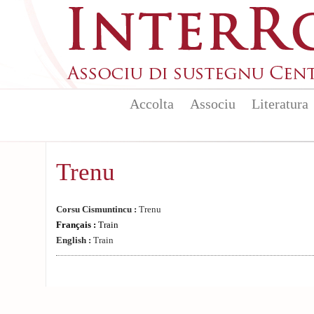
Aller au contenu principal
Accolta
Associu
Literatura
Trenu
Corsu Cismuntincu :
Trenu
Français :
Train
English :
Train