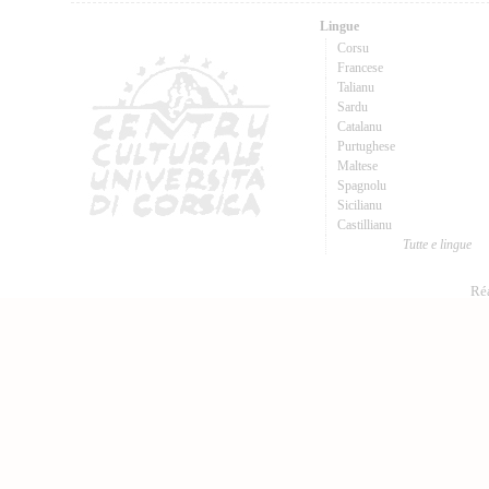
Lingue
Corsu
Francese
Talianu
Sardu
Catalanu
Purtughese
Maltese
Spagnolu
Sicilianu
Castillianu
Tutte e lingue
Réa