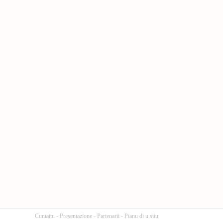
Cuntattu
-
Presentazione
-
Partenarii
-
Pianu di u situ