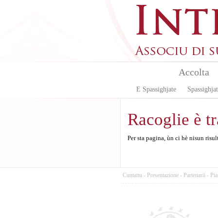
Aller au contenu principal
Accolta
E Spassighjate
Spassighjat
Racoglie è t
Per sta pagina, ùn ci hè nisun risul
Cuntattu
-
Presentazione
-
Partenarii
-
Pia