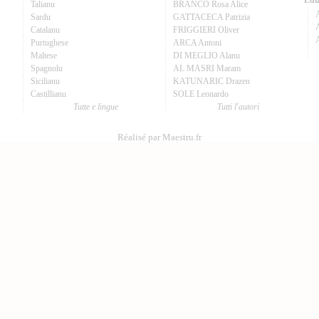
Ediz
Talianu
BRANCO Rosa Alice
Sardu
GATTACECA Patrizia
A
Catalanu
FRIGGIERI Oliver
Purtughese
ARCA Antoni
Maltese
DI MEGLIO Alanu
Spagnolu
AL MASRI Maram
Sicilianu
KATUNARIC Drazen
Castillianu
SOLE Leonardo
Tutte e lingue
Tutti l'autori
Réalisé par Maestru.fr