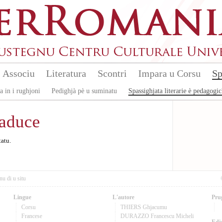
Associu
Literatura
Scontri
Impara u Corsu
Sp
a in i rughjoni
Pedighjà pè u suminatu
Spassighjata literarie è pedagogi
raduce
tatu.
nu di u situ
Lingue
L'autore
Pru
Corsu
THIERS Ghjacumu
Francese
DURAZZO Francescu Micheli