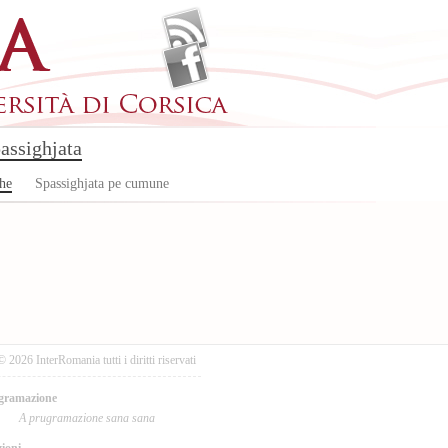
assighjata
che
Spassighjata pe cumune
© 2026 InterRomania tutti i diritti riservati
gramazione
A prugramazione sana sana