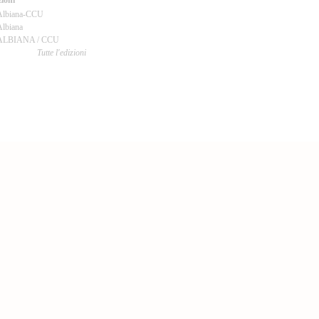
ioni
Albiana-CCU
lbiana
ALBIANA / CCU
Tutte l'edizioni