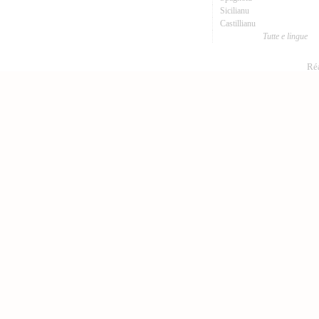
Sicilianu
Castillianu
Tutte e lingue
Réa