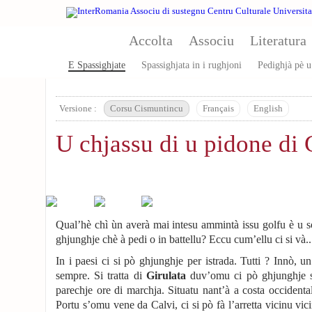
Aller au contenu principal
Accolta
Associu
Literatura
E Spassighjate
Spassighjata in i rughjoni
Pedighjà pè u
Versione :
Corsu Cismuntincu
Français
English
U chjassu di u pidone di 
Qual’hè chì ùn averà mai intesu ammintà issu golfu è u so
ghjunghje chè à pedi o in battellu? Eccu cum’ellu ci si và..
In i paesi ci si pò ghjunghje per istrada. Tutti ? Innò, un 
sempre. Si tratta di
Girulata
duv’omu ci pò ghjunghje 
parechje ore di marchja. Situatu nant’à a costa occidenta
Portu s’omu vene da Calvi, ci si pò fà l’arretta vicinu vic