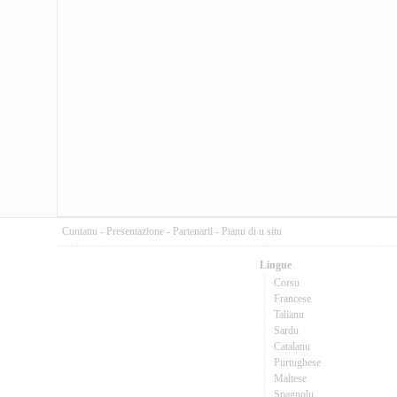
Cuntattu
-
Presentazione
-
Partenarii
-
Pianu di u situ
Lingue
Corsu
Francese
Talianu
Sardu
Catalanu
Purtughese
Maltese
Spagnolu