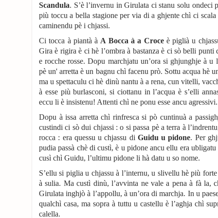
Scandula
. S’è l’invernu in Girulata ci stanu solu ondeci p
più toccu a bella stagione per via di a ghjente chì ci scala
caminendu pè i chjassi.
Ci tocca à piantà à
A Bocca à a Croce
è piglià u chjass
Gira è rigira è ci hè l’ombra à bastanza è ci sò belli punti
e rocche rosse. Dopu marchjatu un’ora si ghjunghje à u l
pè un' arretta è un bagnu chì facenu prò. Sottu acqua hè u
ma u spettaculu ci hè dinù nantu à a rena, cun vitelli, vacc
à esse più burlasconi, si ciottanu in l’acqua è s’elli an
eccu li è insistenu! Attenti chì ne ponu esse ancu agressivi.
Dopu à issa arretta chì rinfresca si pò cuntinuà a passighj
custindi ci sò dui chjassi : o si passa pè a terra à l’indrentu
rocca : era quessu u chjassu di
Guidu u pidone
. Per gh
pudia passà chè di custì, è u pidone ancu ellu era ubligatu 
cusì chì Guidu, l’ultimu pidone li hà datu u so nome.
S’ellu si piglia u chjassu à l’internu, u slivellu hè più fort
à sulia. Ma custì dinù, l’avvinta ne vale a pena à fà la, 
Girulata inghjò à l’appollu, à un’ora di marchja. In u paese 
qualchì casa, ma sopra à tuttu u castellu è l’aghja chì su
calella.