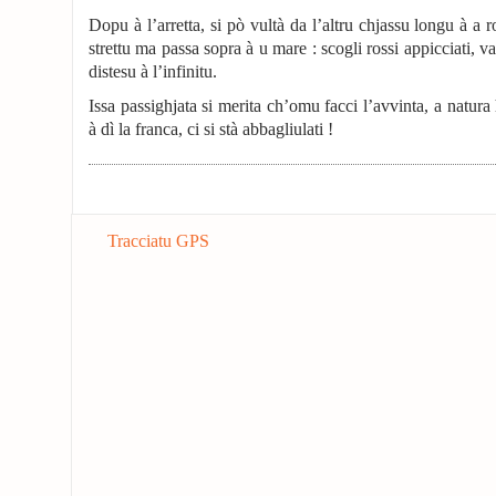
Dopu à l’arretta, si pò vultà da l’altru chjassu longu à a 
strettu ma passa sopra à u mare : scogli rossi appicciati, v
distesu à l’infinitu.
Issa passighjata si merita ch’omu facci l’avvinta, a natura 
à dì la franca, ci si stà abbagliulati !
Tracciatu GPS