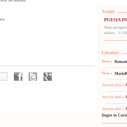
avec les fenêtres.
Scontri
nce.
PUESIA I
Votre navigateu
audios. U VII
Literatura
Prosa
Romain
Prosa
Mariel
Attività altre
Attività altre
Attività altre
lingue in Cors