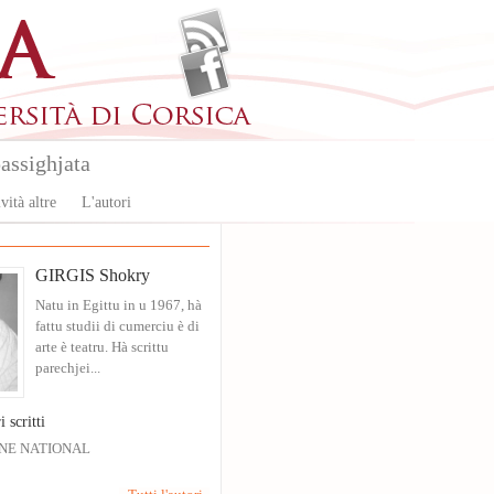
assighjata
vità altre
L'autori
GIRGIS Shokry
Natu in Egittu in u 1967, hà
fattu studii di cumerciu è di
arte è teatru. Hà scrittu
parechjei...
i scritti
NE NATIONAL