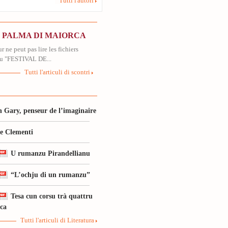
Tutti l'autori
N PALMA DI MAIORCA
r ne peut pas lire les fichiers
u "FESTIVAL DE...
Tutti l'articuli di scontri
 Gary, penseur de l’imaginaire
le Clementi
U rumanzu Pirandellianu
“L’ochju di un rumanzu”
Tesa cun corsu trà quattru
ica
Tutti l'articuli di Literatura