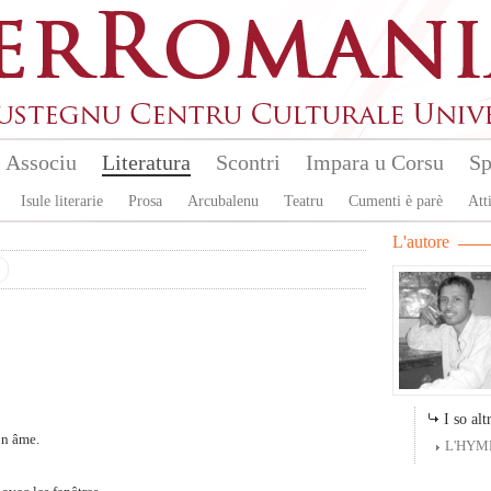
Associu
Literatura
Scontri
Impara u Corsu
Sp
Isule literarie
Prosa
Arcubalenu
Teatru
Cumenti è parè
Atti
L'autore
I so altr
on âme.
L'HYM