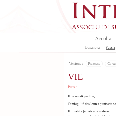
Aller au contenu principal
Accolta
Bonanova
Puesia
Versione :
Francese
Corsu
VIE
Puesia
Il ne savait pas lire;
l’ambiguïté des lettres punissait s
Il n’habita jamais une maison.