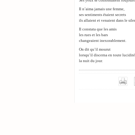
Ses yeux se confondaient toujours 
Il n’aima jamais une femme,
ses sentiments étaient secrets
ils allaient et venaient dans le sile
Il constata que les amis
les rues et les bars
changeaient inexorablement.
On dit qu’il mourut
lorsqu’il discerna en toute lucidité
la nuit du jour.