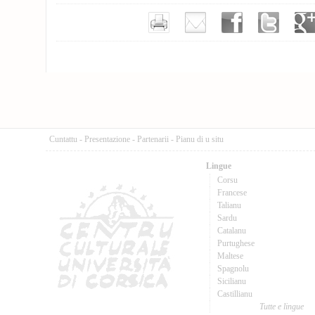
Cuntattu
-
Presentazione
-
Partenarii
-
Pianu di u situ
Lingue
Corsu
Francese
Talianu
Sardu
Catalanu
Purtughese
Maltese
Spagnolu
Sicilianu
Castillianu
Tutte e lingue