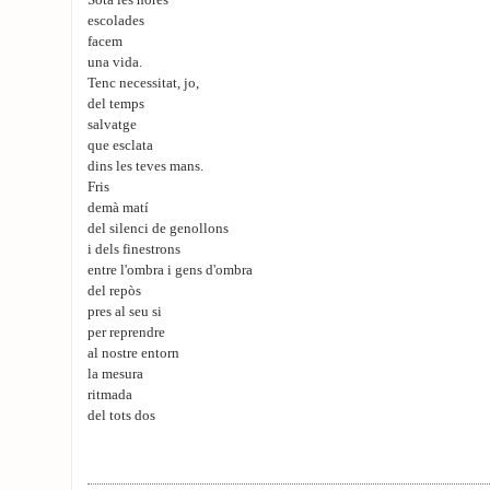
Sota les hores
escolades
facem
una vida.
Tenc necessitat, jo,
del temps
salvatge
que esclata
dins les teves mans.
Fris
demà matí
del silenci de genollons
i dels finestrons
entre l'ombra i gens d'ombra
del repòs
pres al seu si
per reprendre
al nostre entorn
la mesura
ritmada
del tots dos