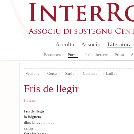
Aller au contenu principal
Accolta
Associu
Literatura
Bonanova
Puesia
Isule literarie
Prosa
A
Versione :
Corsu
Sardu
Catalanu
Ladinu
Fris de llegir
Puesia
Fris de llegir
la falguera
dins la teva mirada
calma.