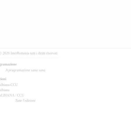
© 2026 InterRomania tutti i diritti riservati
gramazione
A prugramazione sana sana
ioni
Albiana-CCU
lbiana
ALBIANA / CCU
Tutte l'edizioni