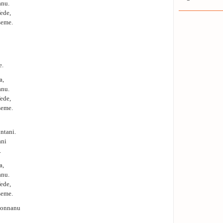
anu.
fede,
seme.
e.
a,
anu.
fede,
seme.
untani.
ani
.
a,
anu.
fede,
seme.
isonnanu