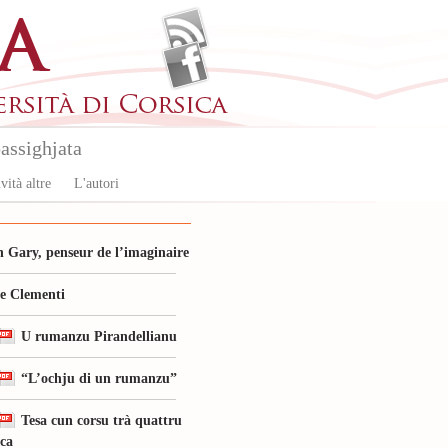
assighjata
vità altre
L'autori
 Gary, penseur de l’imaginaire
le Clementi
U rumanzu Pirandellianu
“L’ochju di un rumanzu”
Tesa cun corsu trà quattru
ica