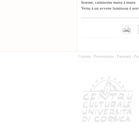
Inseme, caminemu manu à manu
Versu à un avvene luminosu è sere
Cuntattu
-
Presentazione
-
Partenarii
-
Pia