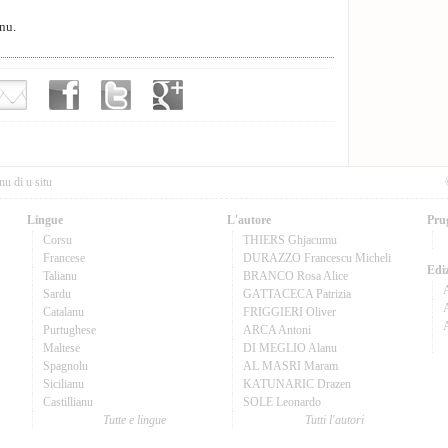
nu.
nu di u situ
Lingue
L'autore
Pru
Corsu
THIERS Ghjacumu
Francese
DURAZZO Francescu Micheli
Ediz
Talianu
BRANCO Rosa Alice
Sardu
GATTACECA Patrizia
A
Catalanu
FRIGGIERI Oliver
Purtughese
ARCA Antoni
Maltese
DI MEGLIO Alanu
Spagnolu
AL MASRI Maram
Sicilianu
KATUNARIC Drazen
Castillianu
SOLE Leonardo
Tutte e lingue
Tutti l'autori