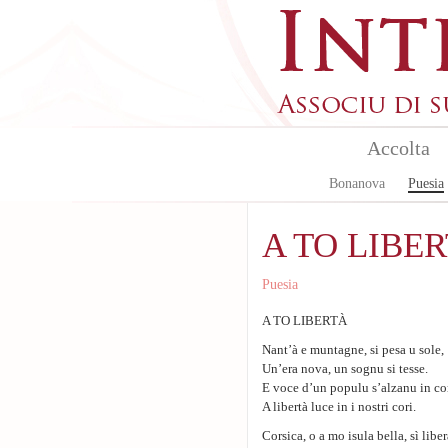
Aller au contenu principal
Accolta
Bonanova
Puesia
A TO LIBERT
Puesia
A TO LIBERTÀ
Nant’à e muntagne, si pesa u sole,
Un’era nova, un sognu si tesse.
E voce d’un populu s’alzanu in co
A libertà luce in i nostri cori.
Corsica, o a mo isula bella, sì liber