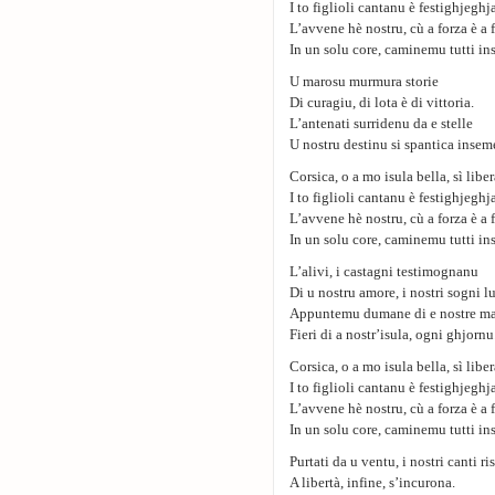
I to figlioli cantanu è festighjeghj
L’avvene hè nostru, cù a forza è a 
In un solu core, caminemu tutti in
U marosu murmura storie
Di curagiu, di lota è di vittoria.
L’antenati surridenu da e stelle
U nostru destinu si spantica insem
Corsica, o a mo isula bella, sì liber
I to figlioli cantanu è festighjeghj
L’avvene hè nostru, cù a forza è a 
In un solu core, caminemu tutti in
L’alivi, i castagni testimognanu
Di u nostru amore, i nostri sogni l
Appuntemu dumane di e nostre m
Fieri di a nostr’isula, ogni ghjornu
Corsica, o a mo isula bella, sì liber
I to figlioli cantanu è festighjeghj
L’avvene hè nostru, cù a forza è a 
In un solu core, caminemu tutti in
Purtati da u ventu, i nostri canti r
A libertà, infine, s’incurona.