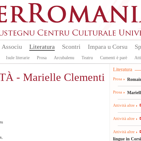
Associu
Literatura
Scontri
Impara u Corsu
Sp
Isule literarie
Prosa
Arcubalenu
Teatru
Cumenti è parè
Atti
Literatura
À - Marielle Clementi
Prosa
Romain
Prosa
Mariel
Attività altre
Attività altre
ru
Attività altre
a,
lingue in Cors