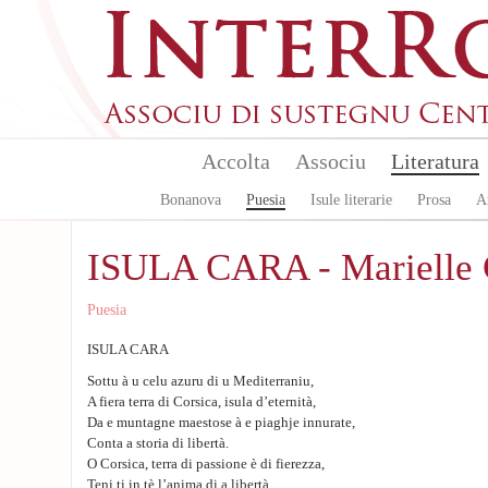
Aller au contenu principal
Accolta
Associu
Literatura
Bonanova
Puesia
Isule literarie
Prosa
A
ISULA CARA - Marielle 
Puesia
ISULA CARA
Sottu à u celu azuru di u Mediterraniu,
A fiera terra di Corsica, isula d’eternità,
Da e muntagne maestose à e piaghje innurate,
Conta a storia di libertà.
O Corsica, terra di passione è di fierezza,
Teni ti in tè l’anima di a libertà.