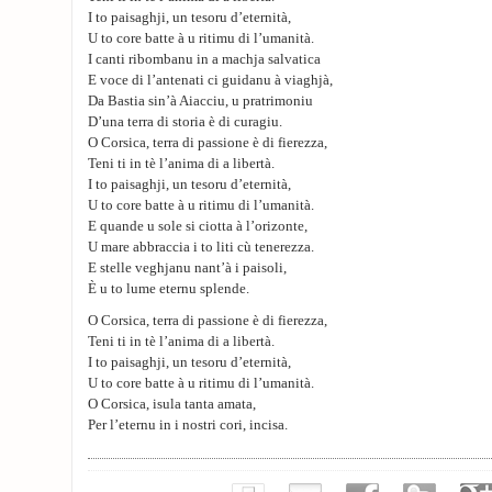
I to paisaghji, un tesoru d’eternità,
U to core batte à u ritimu di l’umanità.
I canti ribombanu in a machja salvatica
E voce di l’antenati ci guidanu à viaghjà,
Da Bastia sin’à Aiacciu, u pratrimoniu
D’una terra di storia è di curagiu.
O Corsica, terra di passione è di fierezza,
Teni ti in tè l’anima di a libertà.
I to paisaghji, un tesoru d’eternità,
U to core batte à u ritimu di l’umanità.
E quande u sole si ciotta à l’orizonte,
U mare abbraccia i to liti cù tenerezza.
E stelle veghjanu nant’à i paisoli,
È u to lume eternu splende.
O Corsica, terra di passione è di fierezza,
Teni ti in tè l’anima di a libertà.
I to paisaghji, un tesoru d’eternità,
U to core batte à u ritimu di l’umanità.
O Corsica, isula tanta amata,
Per l’eternu in i nostri cori, incisa.