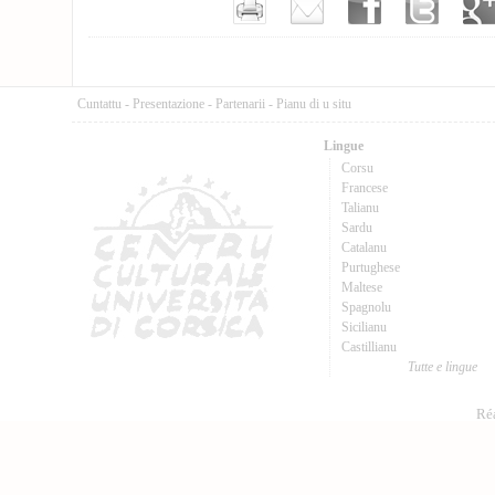
Cuntattu
-
Presentazione
-
Partenarii
-
Pianu di u situ
Lingue
Corsu
Francese
Talianu
Sardu
Catalanu
Purtughese
Maltese
Spagnolu
Sicilianu
Castillianu
Tutte e lingue
Réa