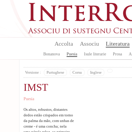
Aller au contenu principal
Accolta
Associu
Literatura
Bonanova
Puesia
Isule literarie
Prosa
A
Versione :
Purtughese
Corsu
Inglese
IMST
Puesia
Os altos, robustos, distantes
dedos estão crispados em torno
da palma da mão, com unhas de
creme - é uma concha; nela