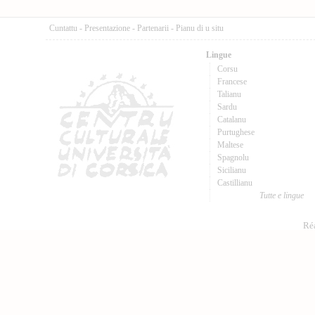
Cuntattu
-
Presentazione
-
Partenarii
-
Pianu di u situ
Lingue
Corsu
Francese
Talianu
Sardu
Catalanu
Purtughese
Maltese
Spagnolu
Sicilianu
Castillianu
Tutte e lingue
Réa