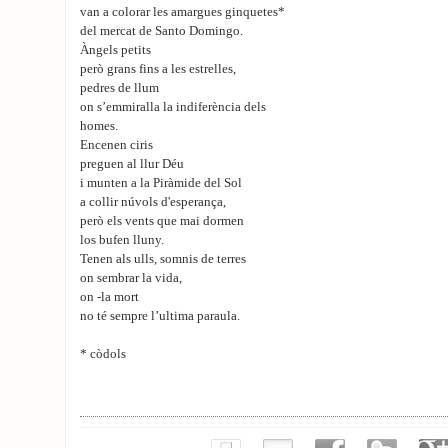
van a colorar les amargues ginquetes*
del mercat de Santo Domingo.
Àngels petits
però grans fins a les estrelles,
pedres de llum
on s’emmiralla la indiferència dels
homes.
Encenen ciris
preguen al llur Déu
i munten a la Piràmide del Sol
a collir núvols d'esperança,
però els vents que mai dormen
los bufen lluny.
Tenen als ulls, somnis de terres
on sembrar la vida,
on -la mort
no té sempre l’ultima paraula.
* còdols