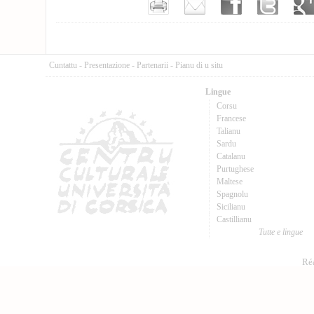
Cuntattu
-
Presentazione
-
Partenarii
-
Pianu di u situ
Lingue
Corsu
Francese
Talianu
Sardu
Catalanu
Purtughese
Maltese
Spagnolu
Sicilianu
Castillianu
Tutte e lingue
Réa