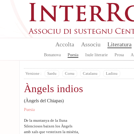
Aller au contenu principal
Accolta
Associu
Literatura
Bonanova
Puesia
Isule literarie
Prosa
A
Versione :
Sardu
Corsu
Catalanu
Ladinu
Àngels indios
(Àngels del Chiapas)
Puesia
De la muntanya de la lluna
Silenciosos baixen los Àngels
amb xals que vesteixen la misèria,