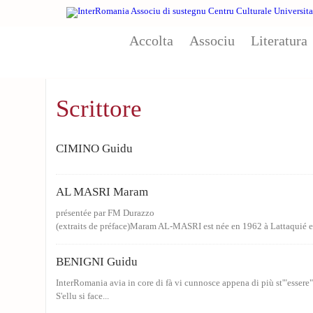
Aller au contenu principal
Accolta
Associu
Literatura
Scrittore
CIMINO Guidu
AL MASRI Maram
présentée par FM Durazzo
(extraits de préface)Maram AL-MASRI est née en 1962 à Lattaquié en
BENIGNI Guidu
InterRomania avia in core di fà vi cunnosce appena di più st'"essere" 
S'ellu si face...