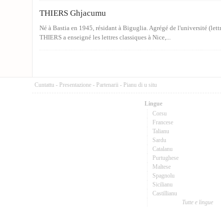
THIERS Ghjacumu
Né à Bastia en 1945, résidant à Biguglia. Agrégé de l'université (lett
THIERS a enseigné les lettres classiques à Nice,...
Cuntattu
-
Presentazione
-
Partenarii
-
Pianu di u situ
Lingue
Corsu
Francese
Talianu
Sardu
Catalanu
Purtughese
Maltese
Spagnolu
Sicilianu
Castillianu
Tutte e lingue