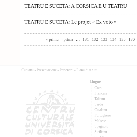
TEATRU E SUCETA: A CORSICA E U TEATRU
TEATRU E SUCETA: Le projet « Ex voto »
Pages
« primu
‹ prima
…
131
132
133
134
135
136
Cuntattu
-
Presentazione
-
Partenarii
-
Pianu di u situ
Lingue
Corsu
Francese
Talianu
Sardu
Catalanu
Purtughese
Maltese
Spagnolu
Sicilianu