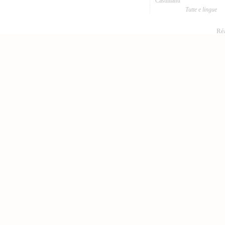
Castillianu
Tutte e lingue
Réa