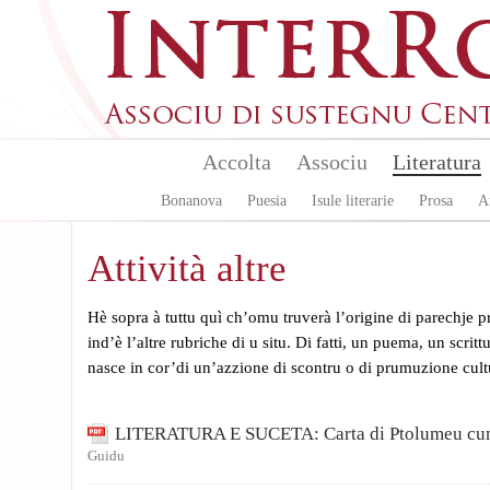
Aller au contenu principal
Accolta
Associu
Literatura
Bonanova
Puesia
Isule literarie
Prosa
A
Attività altre
Hè sopra à tuttu quì ch’omu truverà l’origine di parechje 
ind’è l’altre rubriche di u situ. Di fatti, un puema, un scritt
nasce in cor’di un’azzione di scontru o di prumuzione cult
LITERATURA E SUCETA: Carta di Ptolumeu cu
Guidu