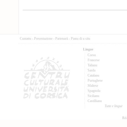
Cuntattu
-
Presentazione
-
Partenarii
-
Pianu di u situ
Lingue
Corsu
Francese
Talianu
Sardu
Catalanu
Purtughese
Maltese
Spagnolu
Sicilianu
Castillianu
Tutte e lingue
Réa