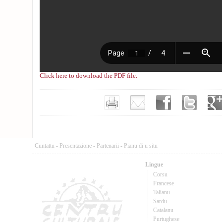
Click here to download the PDF file.
Cuntattu
-
Presentazione
-
Partenarii
-
Pianu di u situ
Lingue
Corsu
Francese
Talianu
Sardu
Catalanu
Purtughese