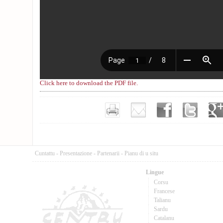
Click here to download the PDF file.
Cuntattu
-
Presentazione
-
Partenarii
-
Pianu di u situ
Lingue
Corsu
Francese
Talianu
Sardu
Catalanu