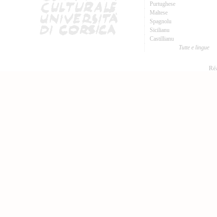
Purtughese
Maltese
Spagnolu
Sicilianu
Castillianu
Tutte e lingue
Réa