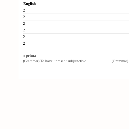
English
2
2
2
2
2
2
« prima
(Grammar) To have : present subjunctive
(Grammar)