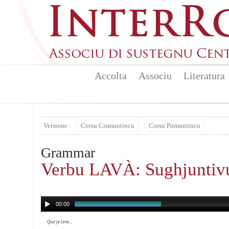
Skip to main content
Accolta
Associu
Literatura
Versione :
Corsu Cismuntincu
Corsu Pumuntincu
Grammar
Verbu LAVÀ: Sughjuntivu
00:00
Que je lave...