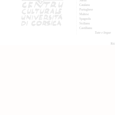
Sardu
Catalanu
Purtughese
Maltese
Spagnolu
Sicilianu
Castillianu
Tutte e lingue
Réa