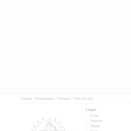
Cuntattu
-
Presentazione
-
Partenarii
-
Pianu di u situ
Lingue
Corsu
Francese
Talianu