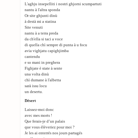
L'aghju insepelliti i nostri ghjorni scumpartuti
nantu à l'altra sponda
Or site ghjunti dinù
à destà mi a statina
Site venuti
nantu à a terra preda
da ch'ella si taci a voce
di quella chì sempre di punta à u focu
avia vighjatu capighjimba
cantendu
e so mani in preghera
Fighjate è state à sente
una volta dinù
chì dumane à l'albetta
sarà issu locu
un desertu.
Désert
Laissez-moi donc
avec mes morts !
Que ferais-je d’un palais
que vous élèveriez pour moi ?
Je les ai enterrés nos jours partagés