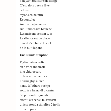
balayant tout sur son sillage
C’est alors que se lève
céleste
rayons en bataille
Revontulet
Aurore majestueuse
sur l’immensité blanche
Les maisons se sont tues
Le silence est de glace
quand s’embrase le ciel
de la nuit lapone.
Una stonda simplice
Piglia fiatu a volta
cù a voce innalzata
in u chjaruscuru
di issa notte barocca
Trizineghja a luce
nantu à l'Altare vechju
sottu à u fremu di u cantu.
Sò prufondi i sguardi
attenti à u sensu misteriosu
di issa stonda simplice è frolla
tutta di pace.