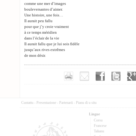
comme une mer d’images
bouleversantes d’aimer.
Une histoire, une fois…
Il aurait peu fallu
pour que j’y croie vraiment
à ce temps méridien
dans l’éclair de la vie
Il aurait fallu que je lui sois fidèle
jusqu’aux rives extrêmes
de mon désir.
Cuntattu
-
Presentazione
-
Partenarii
-
Pianu di u situ
Lingue
Corsu
Francese
Talianu