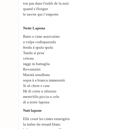
ton pas dans l'oubli de la nuit
quand s’éloigne
le navire qui t’emporte.
Notte Lapona
Batte e cime annivulate
a volpe codispazzula
fendu à spula spula
Tandu si pesa`
celesta
raggi in battaglia
Revontulet
Maestà innalbata
sopra à a bianca immensità
Si sò chete e case
Hè di cotru u silenziu
mentr'ellu piccia u celu
di a notte lapona.
Nuit lapone
Elle court les cimes enneigées
la traîne du renard blanc