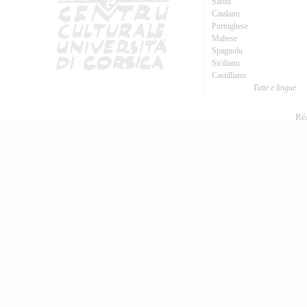
Sardu
Catalanu
Purtughese
Maltese
Spagnolu
Sicilianu
Castillianu
Tutte e lingue
Réa