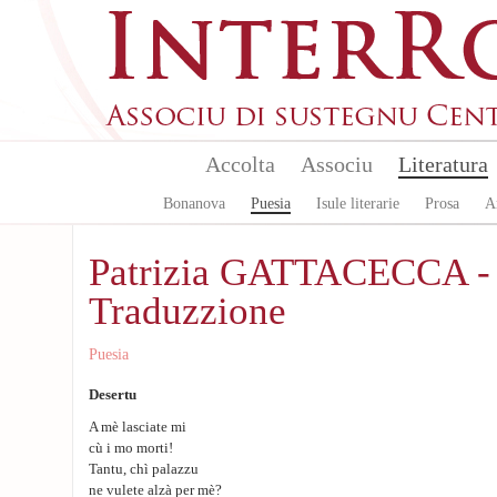
Skip to main content
Accolta
Associu
Literatura
Bonanova
Puesia
Isule literarie
Prosa
A
Patrizia GATTACECCA -
Traduzzione
Puesia
Desertu
A mè lasciate mi
cù i mo morti!
Tantu, chì palazzu
ne vulete alzà per mè?