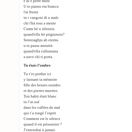
è di e petre mute
U to pannu era biancu
l'ai frustu
in i vangoni di u male
chi t'hà rosu a mente
Cumu hè u silenziu
quand'ellu hè prigiuneru?
Senteraghju ab eternu
u to passu annuttà
quand'ella s'alluntana
a nave chì ti porta.
Tu étais l’ombre
Tu t’es perdue ici
y laissant ta mémoire
fille des heures sourdes
et des pierres muettes
Ton habit était blanc
tu l’as usé
dans les vallées du mal
qui t’a rongé l’esprit
Comment est le silence
quand il est prisonnier ?
J’entendrai à jamais