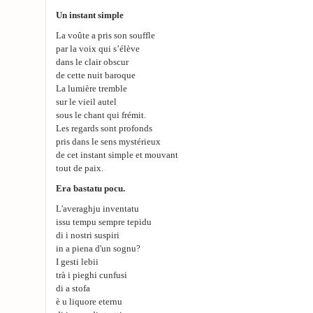
Un instant simple
La voûte a pris son souffle
par la voix qui s’élève
dans le clair obscur
de cette nuit baroque
La lumière tremble
sur le vieil autel
sous le chant qui frémit.
Les regards sont profonds
pris dans le sens mystérieux
de cet instant simple et mouvant
tout de paix.
Era bastatu pocu.
L'averaghju inventatu
issu tempu sempre tepidu
di i nostri suspiri
in a piena d'un sognu?
I gesti lebii
trà i pieghi cunfusi
di a stofa
è u liquore eternu