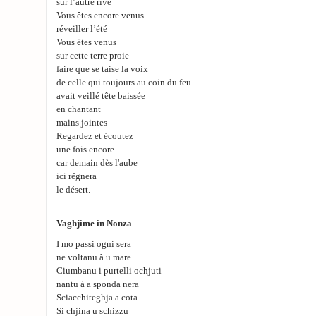
sur l’autre rive
Vous êtes encore venus
réveiller l’été
Vous êtes venus
sur cette terre proie
faire que se taise la voix
de celle qui toujours au coin du feu
avait veillé tête baissée
en chantant
mains jointes
Regardez et écoutez
une fois encore
car demain dès l'aube
ici régnera
le désert.
Vaghjime in Nonza
I mo passi ogni sera
ne voltanu à u mare
Ciumbanu i purtelli ochjuti
nantu à a sponda nera
Sciacchiteghja a cota
Si chjina u schizzu