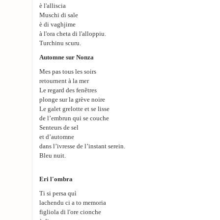
è l'alliscia
Muschi di sale
è di vaghjime
à l'ora cheta di l'alloppiu.
Turchinu scuru.
Automne sur Nonza
Mes pas tous les soirs
retournent à la mer
Le regard des fenêtres
plonge sur la grève noire
Le galet grelotte et se lisse
de l’embrun qui se couche
Senteurs de sel
et d’automne
dans l’ivresse de l’instant serein.
Bleu nuit.
Eri l'ombra
Ti si persa quì
lachendu ci a to memoria
figliola di l'ore cionche