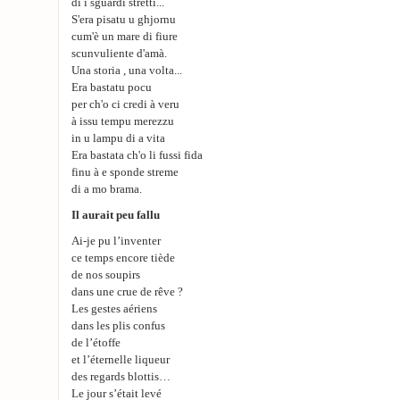
di i sguardi stretti...
S'era pisatu u ghjornu
cum'è un mare di fiure
scunvuliente d'amà.
Una storia , una volta...
Era bastatu pocu
per ch'o ci credi à veru
à issu tempu merezzu
in u lampu di a vita
Era bastata ch'o li fussi fida
finu à e sponde streme
di a mo brama.
Il aurait peu fallu
Ai-je pu l’inventer
ce temps encore tiède
de nos soupirs
dans une crue de rêve ?
Les gestes aériens
dans les plis confus
de l’étoffe
et l’éternelle liqueur
des regards blottis…
Le jour s’était levé