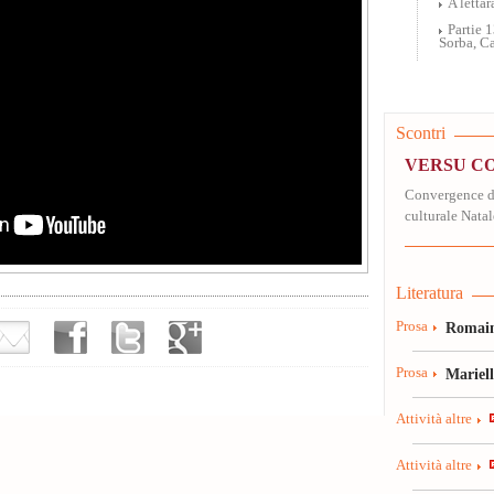
A letta
Partie 
Sorba, C
Scontri
VERSU C
Convergence de
culturale Nata
Literatura
Prosa
Romain
Prosa
Mariel
Attività altre
Attività altre