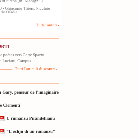
ra di Sirena (in "Macagni")
13 - Ghjacumu Thiers, Niculaiu
arlo Ossola
Tutti l'autori
ORTI
 poètes vers Corte Spaziu
le Luciani, Campus...
Tutti l'articuli di scontri
 Gary, penseur de l’imaginaire
le Clementi
U rumanzu Pirandellianu
“L’ochju di un rumanzu”