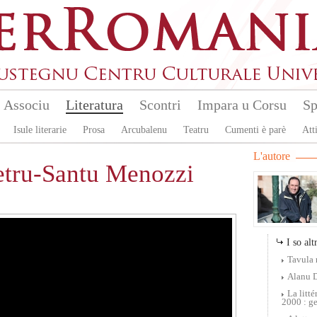
Associu
Literatura
Scontri
Impara u Corsu
Sp
Isule literarie
Prosa
Arcubalenu
Teatru
Cumenti è parè
Atti
L'autore
Petru-Santu Menozzi
I so altr
Tavula 
Alanu 
La litt
2000 : ge