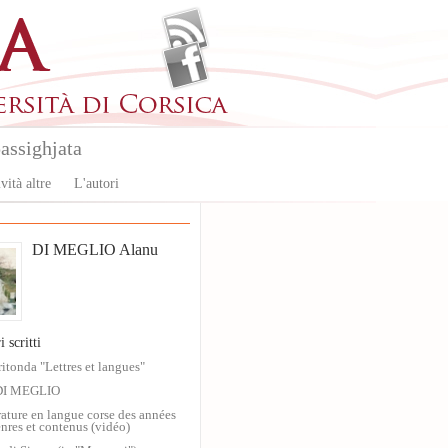
assighjata
vità altre
L'autori
DI MEGLIO Alanu
i scritti
ritonda "Lettres et langues"
DI MEGLIO
érature en langue corse des années
nres et contenus (vidéo)