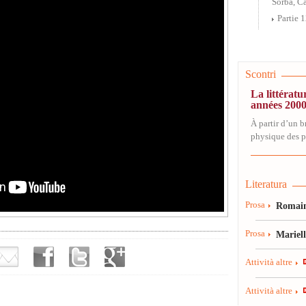
Sorba, C
Partie 
Scontri
La littératu
années 2000
À partir d’un b
physique des p
Literatura
Prosa
Romain
Prosa
Mariel
Attività altre
Attività altre