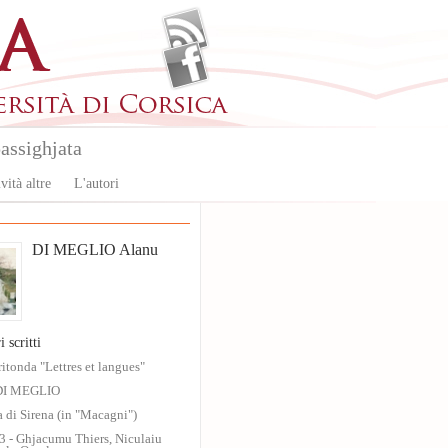
assighjata
vità altre
L'autori
DI MEGLIO Alanu
i scritti
ritonda "Lettres et langues"
DI MEGLIO
ra di Sirena (in "Macagni")
13 - Ghjacumu Thiers, Niculaiu