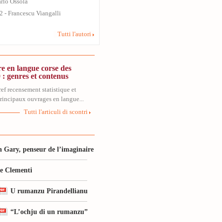
arlo Ossola
12 - Francescu Viangalli
Tutti l'autori
re en langue corse des
 : genres et contenus
ref recensement statistique et
rincipaux ouvrages en langue...
Tutti l'articuli di scontri
 Gary, penseur de l’imaginaire
le Clementi
U rumanzu Pirandellianu
“L’ochju di un rumanzu”