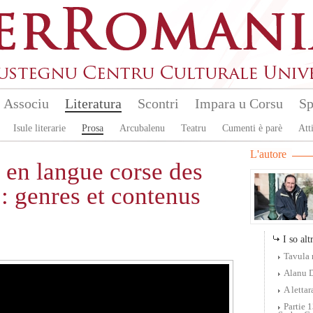
Associu
Literatura
Scontri
Impara u Corsu
Sp
Isule literarie
Prosa
Arcubalenu
Teatru
Cumenti è parè
Atti
L'autore
e en langue corse des
: genres et contenus
I so altr
Tavula 
Alanu 
A letta
Partie 