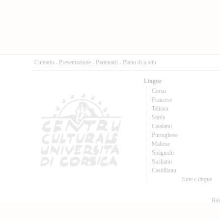
Cuntattu
-
Presentazione
-
Partenarii
-
Pianu di u situ
Lingue
Corsu
Francese
Talianu
Sardu
Catalanu
Purtughese
Maltese
Spagnolu
Sicilianu
Castillianu
Tutte e lingue
Réa