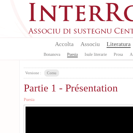
Skip to main content
Accolta
Associu
Literatura
Bonanova
Puesia
Isule literarie
Prosa
A
Versione :
Corsu
Partie 1 - Présentation
Puesia