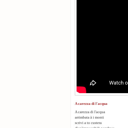
A carezza di l'acqua
A carezza di l'acqua
arrimbata à i monti
scrivi a to custera