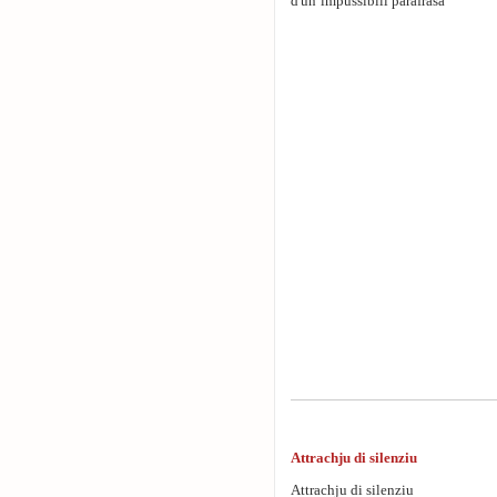
d'un’impussibili parafrasa
Attrachju di silenziu
Attrachju di silenziu