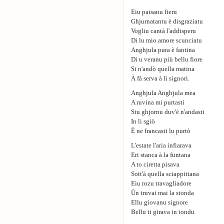
Eiu paisanu fieru
Ghjurnatantu è disgraziatu
Vogliu cantà l'addisperu
Di lu mio amore scunciatu
Anghjula pura è fantina
Di u veranu più bellu fiore
Si n'andò quella matina
À fà serva à li signori.
Anghjula Anghjula mea
A ruvina mi purtasti
Stu ghjornu duv'è n'andasti
In li sgiò
È ne francasti lu purtò
L'estate l'aria infiarava
Eri stanca à la funtana
A to ciretta pisava
Sott'à quella sciappittana
Eiu rozu travagliadore
Ùn truvai mai la stonda
Ellu giovanu signore
Bellu ti girava in tondu