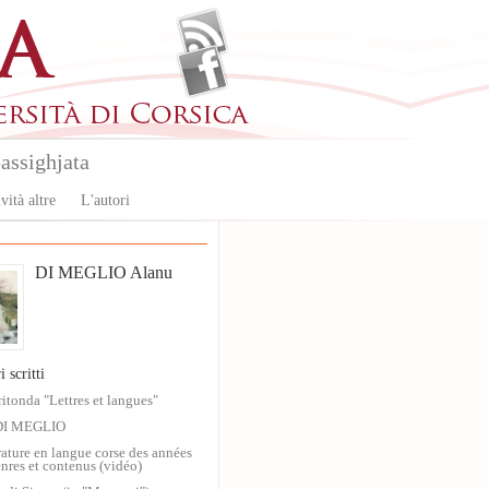
assighjata
vità altre
L'autori
DI MEGLIO Alanu
i scritti
ritonda "Lettres et langues"
DI MEGLIO
érature en langue corse des années
nres et contenus (vidéo)