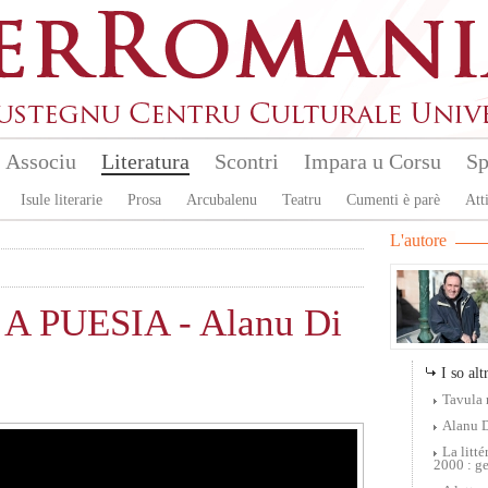
Associu
Literatura
Scontri
Impara u Corsu
Sp
Isule literarie
Prosa
Arcubalenu
Teatru
Cumenti è parè
Atti
L'autore
A PUESIA - Alanu Di
I so altr
Tavula 
Alanu 
La litt
2000 : ge