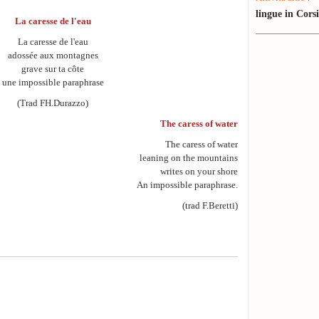
lingue in Cors
La caresse de l'eau
La caresse de l'eau
adossée aux montagnes
grave sur ta côte
une impossible paraphrase
(Trad FH.Durazzo)
The caress of water
The caress of water
leaning on the mountains
writes on your shore
An impossible paraphrase.
(trad F.Beretti)