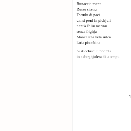
Bunaccia morta
Russu sirenu
Torrulu di paci
chì si poni in pichjuli
nant'à l'oliu marinu
senza frighja
Manca una vela sulca
l'aria piumbina
Si sticchisci u ricordu
in a durghjulera di u tempu
q