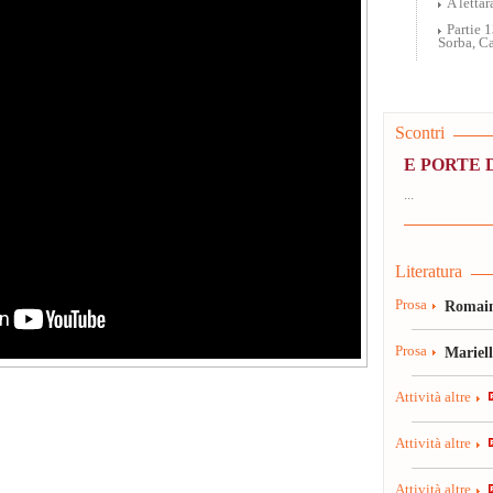
A letta
Partie 
Sorba, C
Scontri
E PORTE D
...
Literatura
Prosa
Romain
Prosa
Mariel
Attività altre
Attività altre
Attività altre