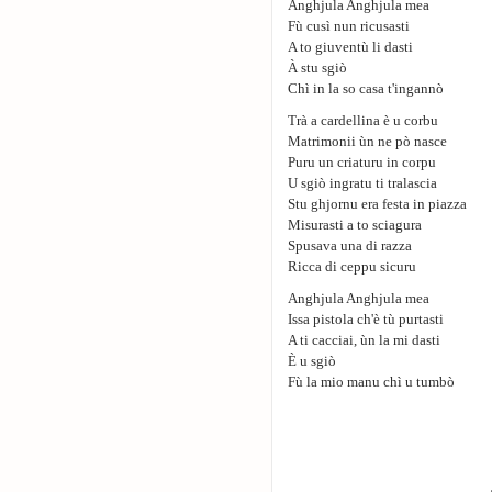
Anghjula Anghjula mea
Fù cusì nun ricusasti
A to giuventù li dasti
À stu sgiò
Chì in la so casa t'ingannò
Trà a cardellina è u corbu
Matrimonii ùn ne pò nasce
Puru un criaturu in corpu
U sgiò ingratu ti tralascia
Stu ghjornu era festa in piazza
Misurasti a to sciagura
Spusava una di razza
Ricca di ceppu sicuru
Anghjula Anghjula mea
Issa pistola ch'è tù purtasti
A ti cacciai, ùn la mi dasti
È u sgiò
Fù la mio manu chì u tumbò