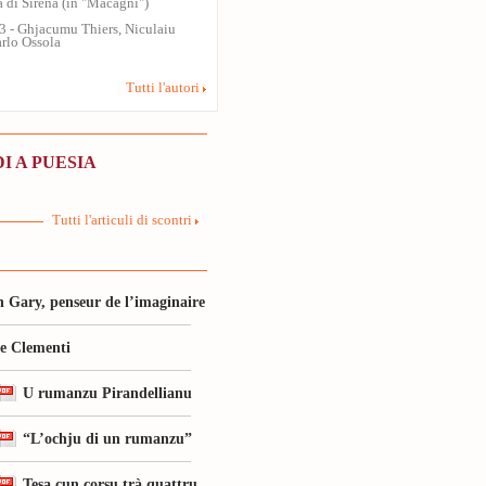
ra di Sirena (in "Macagni")
13 - Ghjacumu Thiers, Niculaiu
arlo Ossola
Tutti l'autori
I A PUESIA
Tutti l'articuli di scontri
 Gary, penseur de l’imaginaire
le Clementi
U rumanzu Pirandellianu
“L’ochju di un rumanzu”
Tesa cun corsu trà quattru