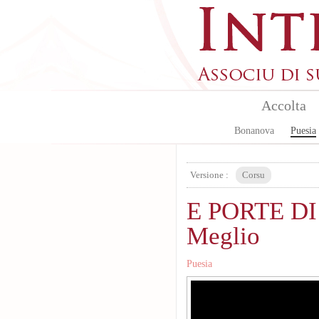
Skip to main content
Accolta
Bonanova
Puesia
Versione :
Corsu
E PORTE DI 
Meglio
Puesia