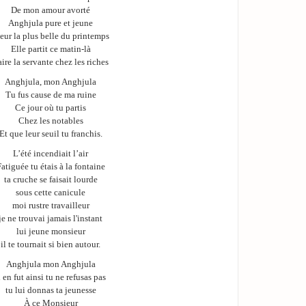
De mon amour avorté
Anghjula pure et jeune
eur la plus belle du printemps
Elle partit ce matin-là
ire la servante chez les riches
Anghjula, mon Anghjula
Tu fus cause de ma ruine
Ce jour où tu partis
Chez les notables
Et que leur seuil tu franchis.
L’été incendiait l’air
atiguée tu étais à la fontaine
ta cruche se faisait lourde
sous cette canicule
moi rustre travailleur
je ne trouvai jamais l'instant
lui jeune monsieur
il te tournait si bien autour.
Anghjula mon Anghjula
l en fut ainsi tu ne refusas pas
tu lui donnas ta jeunesse
À ce Monsieur