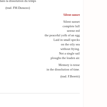
dans la dissolution du temps
(trad. FM.Durazzo)
Silent sunset
Silent sunset
complete lull
serene red
the peaceful yolk of an egg
Laid in small specks
on the oily sea
without frying.
Not a single sail
ploughs the leaden air.
Memory is tense
in the dissolution of time.
(trad. F.Beretti)