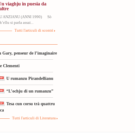
Un viaghju in puesia da
altre
U ANZIANU (ANNI 1990) Sò
’ellu si parla assai...
Tutti l'articuli di scontri
 Gary, penseur de l’imaginaire
le Clementi
U rumanzu Pirandellianu
“L’ochju di un rumanzu”
Tesa cun corsu trà quattru
ica
Tutti l'articuli di Literatura