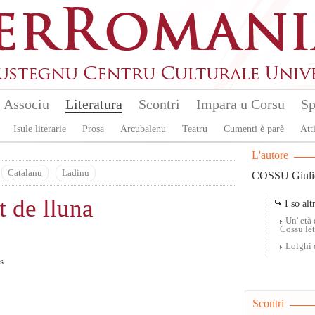
Associu
Literatura
Scontri
Impara u Corsu
Sp
Isule literarie
Prosa
Arcubalenu
Teatru
Cumenti è parè
Atti
L'autore
Catalanu
Ladinu
COSSU Giuli
t de lluna
I so altr
Un' età 
Cossu le
Lolghi 
s
Scontri