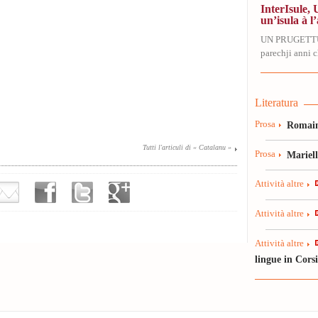
InterIsule, 
un’isula à l’
UN PRUGETT
parechji anni ch
Literatura
Prosa
Romain
Tutti l'articuli di « Catalanu »
Prosa
Mariel
Attività altre
Attività altre
Attività altre
lingue in Cors