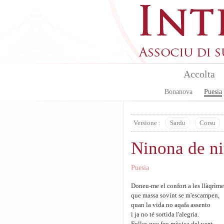
Skip to main content
Accolta
Bonanova
Puesia
Versione :
Sardu
Corsu
Ninona de ni
Puesia
Doneu-me el confort a les llàqrìme
que massa sovint se m'escampen,
quan la vida no aqafa assento
i ja no té sortida l'alegria.