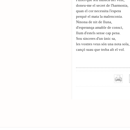
Fulles que feu mùsica del vent,
doneu-me el secret de l'harmonia,
quan el cor necessita l'espera
perquè el mata la malenconia.
Ninona de nit de lluna,
d'esperanqa amable de consci,
llum d'estels sense cap pena.
Sou sinceres d'un ùnic sa,
les vostres veus són una nota sola,
cançó suau que troba alt el vol.