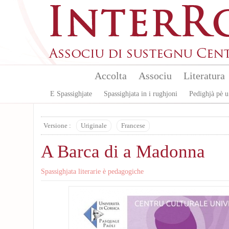
Aller au contenu principal
Accolta
Associu
Literatura
E Spassighjate
Spassighjata in i rughjoni
Pedighjà pè u
Versione :
Uriginale
Francese
A Barca di a Madonna
Spassighjata literarie è pedagogiche