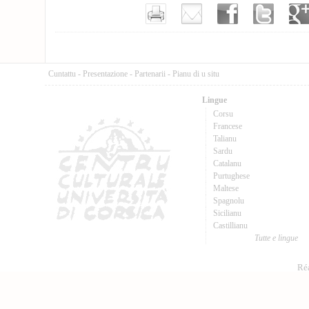
Cuntattu
-
Presentazione
-
Partenarii
-
Pianu di u situ
Lingue
Corsu
Francese
Talianu
Sardu
Catalanu
Purtughese
Maltese
Spagnolu
Sicilianu
Castillianu
Tutte e lingue
Réa