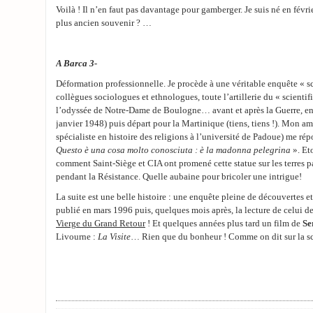
Voilà ! Il n’en faut pas davantage pour gamberger. Je suis né en févr
plus ancien souvenir ? …
A Barca 3-
Déformation professionnelle. Je procède à une véritable enquête « sc
collègues sociologues et ethnologues, toute l’artillerie du « scientif
l’odyssée de Notre-Dame de Boulogne… avant et après la Guerre, en
janvier 1948) puis départ pour la Martinique (tiens, tiens !). Mon a
spécialiste en histoire des religions à l’université de Padoue) me rép
Questo è una cosa molto conosciuta : è la madonna pelegrina
». Et
comment Saint-Siège et CIA ont promené cette statue sur les terres
pendant la Résistance. Quelle aubaine pour bricoler une intrigue!
La suite est une belle histoire : une enquête pleine de découvertes e
publié en mars 1996 puis, quelques mois après, la lecture de celui d
Vierge du Grand Retour
! Et quelques années plus tard un film de
Se
Livourne :
La Visite
… Rien que du bonheur ! Comme on dit sur la sc