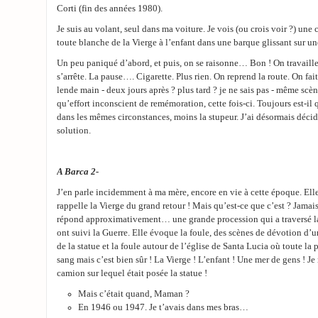
Corti (fin des années 1980).
Je suis au volant, seul dans ma voiture. Je vois (ou crois voir ?) une 
toute blanche de la Vierge à l’enfant dans une barque glissant sur un
Un peu paniqué d’abord, et puis, on se raisonne… Bon ! On travaill
s’arrête. La pause…. Cigarette. Plus rien. On reprend la route. On fait
lende main - deux jours après ? plus tard ? je ne sais pas - même scè
qu’effort inconscient de remémoration, cette fois-ci. Toujours est-il
dans les mêmes circonstances, moins la stupeur. J’ai désormais décidé
solution.
A Barca 2-
J’en parle incidemment à ma mère, encore en vie à cette époque. Ell
rappelle la Vierge du grand retour ! Mais qu’est-ce que c’est ? Jamai
répond approximativement… une grande procession qui a traversé la
ont suivi la Guerre. Elle évoque la foule, des scènes de dévotion d’u
de la statue et la foule autour de l’église de Santa Lucia où toute la
sang mais c’est bien sûr ! La Vierge ! L’enfant ! Une mer de gens ! Je
camion sur lequel était posée la statue !
Mais c’était quand, Maman ?
En 1946 ou 1947. Je t’avais dans mes bras…