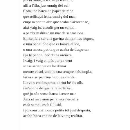
jo em trobo, sense ni pensar-ho,
allí a l'illa, just enmig del sol.
Com una barca de paper de roba
que rellisqui lenta enmig del mar,
empesa per un aire que acaba d'aixecar-se,
així vaig io, atordit per un somni,
a perdre'm dins d'un mar de sensacions.
Em sembla ser una gavina damunt les roques,
o una papallona que es banya al sol,
o una mosca petita que acaba de despertar
i ja té par del bec d'una oreneta.
I vaig, i vaig empès per un vent
sense saber per on he d'anar
mentre el sol, amb la cua sempre més ampla,
faixa a serpentina barques i mols.
Llavors em desperto, obrint bé els ulls,
i m'adone de que l'illa no hi és...
què jo sóc sense barca i sense mar.
Així el mev anar per ànecs i esculls
es fa somni, es fa il.lusió,
i jo, com una mosca petita tot just desperta,
acabo boca endins de la voraç realitat.