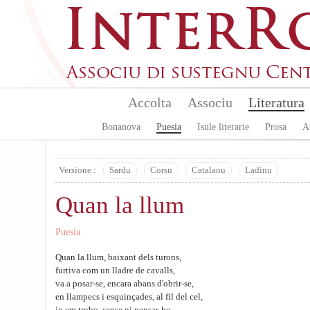
Aller au contenu principal
Accolta
Associu
Literatura
Bonanova
Puesia
Isule literarie
Prosa
A
Versione :
Sardu
Corsu
Catalanu
Ladinu
Quan la llum
Puesia
Quan la llum, baixant dels turons,
furtiva com un lladre de cavalls,
va a posar-se, encara abans d'obrir-se,
en llampecs i esquinçades, al fil del cel,