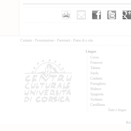
Cuntattu
-
Presentazione
-
Partenarii
-
Pianu di u situ
Lingue
Corsu
Francese
Talianu
Sardu
Catalanu
Purtughese
Maltese
Spagnolu
Sicilianu
Castillianu
Tutte e lingue
Réa