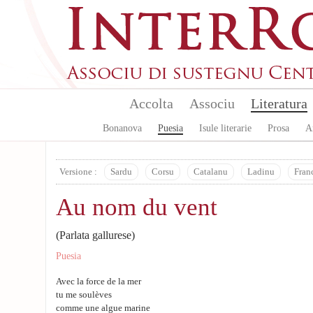
Aller au contenu principal
Accolta
Associu
Literatura
Bonanova
Puesia
Isule literarie
Prosa
A
Versione :
Sardu
Corsu
Catalanu
Ladinu
Fran
Au nom du vent
(Parlata gallurese)
Puesia
Avec la force de la mer
tu me soulèves
comme une algue marine