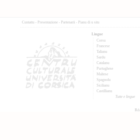
Cuntattu
-
Presentazione
-
Partenarii
-
Pianu di u situ
Lingue
Corsu
Francese
Talianu
Sardu
Catalanu
Purtughese
Maltese
Spagnolu
Sicilianu
Castillianu
Tutte e lingue
Réa