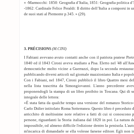
« -Marmocchi: 1850: Geografia d’Italia, 1851: Geografia politica d’I
-1862: Cardinale Felice Peraldi: Il diritto dell’Italia a comporsi in 
de suoi stati al Piemonte p.345. » (29).
3. PRÉCISIONS
(M.CINI)
I Fabiani avevano avuto contatti anche con il patriota pratese Piet
1840 ed il 1843 Cironi aveva studiato a Pisa. Eletto nel '48 all'As
democratiche molto vicine a Guerrazzi, dopo la seconda restauraz
pubblicando diversi articoli sul giornale mazzioniano Italia e popol
Con i Fabiani, nel 1847, Cironi pubblicò il libro Quattro mesi d
nella lista trascritta da Simongiovanni. L'anno precedente ave
proponendogli la stampa di un libro proibito in Toscana. Qui di s
integrale delle lettera:
«È stata fatta da qualche tempo una versione del romanzo Storico-P
Carlo Didier intitolato Roma Sotterranea. Questo libro è preceduto d
arricchito di moltissime note relative a fatti di cui si conoscono 
persone, riguardanti la Storia italiana dal 1820 in poi. La natura d
impossibile, od almeno difficile l'edizione dentro la penisola. L'auto
m'incarica di dimandarle se ella volesse farsene editore. Egli non i