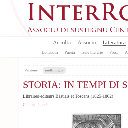
Aller au contenu principal
Accolta
Associu
Literatura
Bonanova
Puesia
Isule literarie
Prosa
A
Versione :
multilingue
STORIA: IN TEMPI DI 
Libraires-editeurs Bastiais et Toscans (1825-1862)
Cumenti è parè