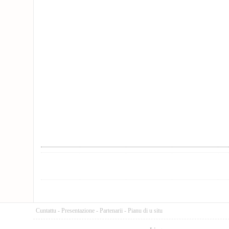
Cuntattu
-
Presentazione
-
Partenarii
-
Pianu di u situ