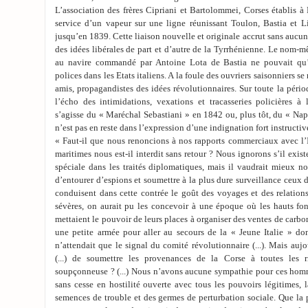
L’association des frères Cipriani et Bartolommei, Corses établis à
service d’un vapeur sur une ligne réunissant Toulon, Bastia et L
jusqu’en 1839. Cette liaison nouvelle et originale accrut sans aucun 
des idées libérales de part et d’autre de la Tyrrhénienne. Le nom
au navire commandé par Antoine Lota de Bastia ne pouvait qu’
polices dans les Etats italiens. A la foule des ouvriers saisonniers se 
amis, propagandistes des idées révolutionnaires. Sur toute la période
l’écho des intimidations, vexations et tracasseries policières à 
s’agisse du « Maréchal Sebastiani » en 1842 ou, plus tôt, du « Napo
n’est pas en reste dans l’expression d’une indignation fort instructiv
« Faut-il que nous renoncions à nos rapports commerciaux avec l’It
maritimes nous est-il interdit sans retour ? Nous ignorons s’il exis
spéciale dans les traités diplomatiques, mais il vaudrait mieux n
d’entourer d’espions et soumettre à la plus dure surveillance ceux 
conduisent dans cette contrée le goût des voyages et des relations 
sévères, on aurait pu les concevoir à une époque où les hauts fo
mettaient le pouvoir de leurs places à organiser des ventes de carbon
une petite armée pour aller au secours de la « Jeune Italie » d
n’attendait que le signal du comité révolutionnaire (...). Mais aujour
(...) de soumettre les provenances de la Corse à toutes les r
soupçonneuse ? (...) Nous n’avons aucune sympathie pour ces hom
sans cesse en hostilité ouverte avec tous les pouvoirs légitimes, l
semences de trouble et des germes de perturbation sociale. Que la p