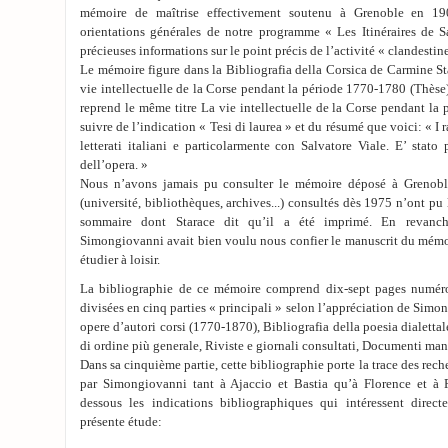
mémoire de maîtrise effectivement soutenu à Grenoble en 190
orientations générales de notre programme « Les Itinéraires de Sa
précieuses informations sur le point précis de l’activité « clandestin
Le mémoire figure dans la Bibliografia della Corsica de Carmine S
vie intellectuelle de la Corse pendant la période 1770-1780 (Thès
reprend le même titre La vie intellectuelle de la Corse pendant la 
suivre de l’indication « Tesi di laurea » et du résumé que voici: « I ra
letterati italiani e particolarmente con Salvatore Viale. E’ stat
dell’opera. »
Nous n’avons jamais pu consulter le mémoire déposé à Grenoble 
(université, bibliothèques, archives...) consultés dès 1975 n’ont pu 
sommaire dont Starace dit qu’il a été imprimé. En revanc
Simongiovanni avait bien voulu nous confier le manuscrit du mémo
étudier à loisir.
La bibliographie de ce mémoire comprend dix-sept pages numérot
divisées en cinq parties « principali » selon l’appréciation de Simo
opere d’autori corsi (1770-1870), Bibliografia della poesia dialettal
di ordine più generale, Riviste e giornali consultati, Documenti mano
Dans sa cinquième partie, cette bibliographie porte la trace des rech
par Simongiovanni tant à Ajaccio et Bastia qu’à Florence et à 
dessous les indications bibliographiques qui intéressent direc
présente étude: