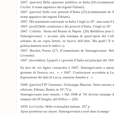
1847: (janvier) Della opinione pubblica in Italia (24) (comment
Cecilia: il nome apparisce dai registri Fabiani).
1847: (janvier) Sulle cose presenti d’Italia (25) (commentaire de 
nome apparisce dai registri Fabiani).
1847: Del sentimento nazionale in Italia 3 fogli in 16°. sans nom d’a
1847: (avril) Delle condizioni e dei pericoli d’Italia. 3 fogli in 16°.
1847: Colletta : Storia del Reame di Napoli. (26). Réédition pour
Simongiovanni: « accanto alla ristampa di quest’opera del Coll
soltanto da un copia lettere, ne faceva dell’altre. Ma quali? Il re
polizia bastiese non le indica »).
1847: Berchet, Poesie (27). (Commentaire de Simongiovanni: Réé
Livourne).
1847: (novembre): I popoli e i governi d’Italia sul principio del 184
En face de ces lignes consacrées à 1847, Simongiovanni a rajou
giornate di Genova, ecc.. », « 1847: Costituzione accordata ai L
Esposizione dei fatti di Lucca, orazione funebre a... »
1848: (janvier) F.D° Guerrazzi: A Giuseppe Mazzini. Sritto intorno a
edizione, Fabiani, Bastia, in 16°,72 p.
Simongiovanni note ensuite: « Dal 1848 al ‘54: diverse ristampe de
romanzi del D’Azeglio, del Pellico ». (28).
1856: La Cecilia: Delle eventualità italiane. 207 p.
Ajout postérieur au crayon: Simongiovanni a noté dans la marge: