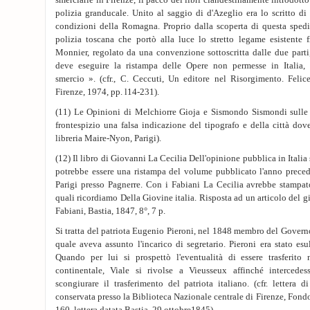
smerciarle in Firenze, il pacco dei libri clandestinamente introdott
polizia granducale. Unito al saggio di d'Azeglio era lo scritto d
condizioni della Romagna. Proprio dalla scoperta di questa spediz
polizia toscana che portò alla luce lo stretto legame esistente f
Monnier, regolato da una convenzione sottoscritta dalle due parti
deve eseguire la ristampa delle Opere non permesse in Italia, 
smercio ». (cfr., C. Ceccuti, Un editore nel Risorgimento. Fel
Firenze, 1974, pp. l14-231).
(11) Le Opinioni di Melchiorre Gioja e Sismondo Sismondi sulle 
frontespizio una falsa indicazione del tipografo e della città dov
libreria Maire-Nyon, Parigi).
(12) Il libro di Giovanni La Cecilia Dell'opinione pubblica in Italia
potrebbe essere una ristampa del volume pubblicato l'anno precede
Parigi presso Pagnerre. Con i Fabiani La Cecilia avrebbe stampato
quali ricordiamo Della Giovine italia. Risposta ad un articolo del gio
Fabiani, Bastia, 1847, 8°, 7 p.
Si tratta del patriota Eugenio Pieroni, nel 1848 membro del Govern
quale aveva assunto l'incarico di segretario. Pieroni era stato esu
Quando per lui si prospettò l'eventualità di essere trasferito n
continentale, Viale si rivolse a Vieusseux affinché intercede
scongiurare il trasferimento del patriota italiano. (cfr. lettera 
conservata presso la Biblioteca Nazionale centrale di Firenze, Fondo 