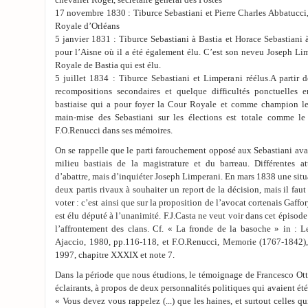
chevalier Roger, secrétaire général des Postes
17 novembre 1830 : Tiburce Sebastiani et Pierre Charles Abbatucci,
Royale d’Orléans
5 janvier 1831 : Tiburce Sebastiani à Bastia et Horace Sebastiani à
pour l’Aisne où il a été également élu. C’est son neveu Joseph Lim
Royale de Bastia qui est élu.
5 juillet 1834 : Tiburce Sebastiani et Limperani réélus.A partir 
recompositions secondaires et quelque difficultés ponctuelles e
bastiaise qui a pour foyer la Cour Royale et comme champion le
main-mise des Sebastiani sur les élections est totale comme le
F.O.Renucci dans ses mémoires.
On se rappelle que le parti farouchement opposé aux Sebastiani ava
milieu bastiais de la magistrature et du barreau. Différentes 
d’abattre, mais d’inquiéter Joseph Limperani. En mars 1838 une situ
deux partis rivaux à souhaiter un report de la décision, mais il faut 
voter : c’est ainsi que sur la proposition de l’avocat cortenais Gaffo
est élu député à l’unanimité. F.J.Casta ne veut voir dans cet épisod
l’affrontement des clans. Cf. « La fronde de la basoche » in : L
Ajaccio, 1980, pp.116-118, et F.O.Renucci, Memorie (1767-1842), 
1997, chapitre XXXIX et note 7.
Dans la période que nous étudions, le témoignage de Francesco Ott
éclairants, à propos de deux personnalités politiques qui avaient été
« Vous devez vous rappelez (...) que les haines, et surtout celles 