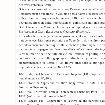
le mémoire de Simongiovanni se signale donc par ce qu’il témoigne d
des frères Fabiani à Bastia.
Grâce à la consultation des registres, l’auteur peut en effet a
l’établissement a quadruplé le volume de ses affaires et resserré ses 
villes d’Europe. Jusque vers les années 1840, on trouve chez les 
oeuvres publiées en Italie, immédiatement après leur parution, expé
et de Livourne par Vignozzi. Les autres correspondants des Fabian
Francesconi et Giusti (Lucques) et Vieusseux (Florence).
Les exilés italiens, rappelle Simongiovanni, sont chez eux à Bastia
huit cents ecclésiastiques proscrits par Napoléon : ils viendront p
périodes considérée tandis qu’en Italie même la police signale le rôl
partout où se propagent les idées nouvelles et où s’allument des foy
C’est la trace de cette activité où vie intellectuelle et politique f
conserve la liste bibliographique intitulée « principali o
clandestinamente in Bastia ». On trouve ainsi sous la rubrique
imprimés clandestinement de 1825 à 1856.
1825: Edipo nel bosco delle Eumenidi, tragedia (13). (tragédie de
nom d’auteur), in 8°, 86 p.
1834: Storia di Napoleone 6v.in8°(Simongiovanni a noté: « si f
fascicoli o dispense »).
1834: (août). Sterbini: Parole d’un credente (Lamennais) 1v.in 8°. (1
1834: (août). Sterbini: Poesie 1v.in 8°.
1836: Lazzaro Papi: Commentarj della Rivoluzione francese dall