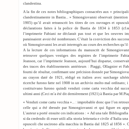
clandestina.
A la fin de ces notes bibliographiques consacrées aux « principal
clandestinamente in Bastia... » Simongiovanni observait (mention
1905) qu’il avait retranscrit les titres de ces ouvrages et opuscul
déclarations faites à la police de Bastia de 1834 à 1853 (cf.s
l’imprimerie Fabiani ne déclarait pas tout et que les oeuvres im
paraissaient avoir été nombreuses. C’était la conviction des succe
où Simongiovanni les avait interrogés au cours des recherches qu’il e
A la lecture de ces informations du manuscrit de Simongiovann
retrouver quelques vestiges des registres de l’imprimerie Fabi
Jeanson, car l’imprimerie Jeanson, aujourd’hui disparue, conserva
des traces des établissements antérieurs : Piaggi, Ollagnier et Fa
fourni de résultat, confirmant une précision donnée par Simongiova
au crayon daté de 1921, rédigé en italien avec surcharge ultéri
ricerche furono fatte nel 1908 in un archivio molto mal ordinato; i 
costituivano furono quindi venduti come carta vecchia dal succe
ultimi anni (Ceci m’a été dit dernièrement (1921) à Bastia par M.Pia
« Venduti come carta vecchia »... : improbable donc que l’on retrouv
celle qui a été dressée par Simongiovanni et qui figure en app
L’auteur a porté ensuite ces indications : « Ad una tale Bibliografia
si da credendo di esser utili alla storia letteraria e civile d’Italia una
opuscoli che uscirono alla macchia in Bastia dal 1825 al 1856 ». Ou