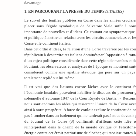
davantage.
1. EN PARCOURANT LA PRESSE DU TEMPS
(J.THIERS)
Le survol des feuilles publiées en Corse dans les années crucial
placer sous l’égide symbolique de Salvatore Viale suffit à nou
importante de nouvelles et d’idées. Ce courant est symptomatique d
et politique à mettre en relation avec les circuits commerciaux et les
Corse et le continent italien.
Dans cet ordre d’idées, la relation d’une Corse traversée par les cour
républicain à des territoires italiens dominés par l’opposition à tou
d’un enjeu politique considérable dans cette région de marches et de 
Pourtant, les observateurs et analystes de l’époque se montrent sur
considèrent comme une apathie atavique qui pèse sur un pays
totalement replié sur lui-même.
Il est vrai que des liaisons encore lâches avec le continent f
l’économie insulaire pouvaient habiliter le discours du procureur g
solennelle d’automne 1847 de la Cour Royale de Bastia : « Restons d
nous soutiendrons les idées qui resserrent l’union de la Corse avec
ainsi à notre prospérité. A force de vouloir exclure le continent de n
pas à tomber dans un isolement qui ne tarderait pas à nous devenir 
du Journal de la Corse (3) confirmait d’ailleurs cette idée 
réinterprétant dans le champ de la morale civique (« Félicitons
énergie contre cet étroit patriotisme de clocher, qui rabaisse toutes 