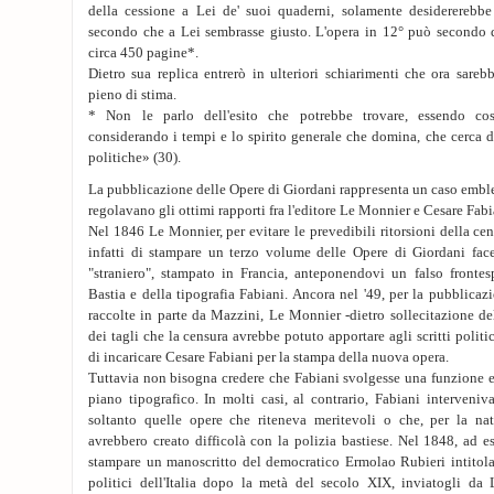
della cessione a Lei de' suoi quaderni, solamente desidererebb
secondo che a Lei sembrasse giusto. L'opera in 12° può secondo q
circa 450 pagine*.
Dietro sua replica entrerò in ulteriori schiarimenti che ora sare
pieno di stima.
* Non le parlo dell'esito che potrebbe trovare, essendo cos
considerando i tempi e lo spirito generale che domina, che cerca di
politiche» (30).
La pubblicazione delle Opere di Giordani rappresenta un caso embl
regolavano gli ottimi rapporti fra l'editore Le Monnier e Cesare Fabi
Nel 1846 Le Monnier, per evitare le prevedibili ritorsioni della ce
infatti di stampare un terzo volume delle Opere di Giordani fac
"straniero", stampato in Francia, anteponendovi un falso frontes
Bastia e della tipografia Fabiani. Ancora nel '49, per la pubblicaz
raccolte in parte da Mazzini, Le Monnier -dietro sollecitazione d
dei tagli che la censura avrebbe potuto apportare agli scritti polit
di incaricare Cesare Fabiani per la stampa della nuova opera.
Tuttavia non bisogna credere che Fabiani svolgesse una funzione e
piano tipografico. In molti casi, al contrario, Fabiani interveni
soltanto quelle opere che riteneva meritevoli o che, per la na
avrebbero creato difficolà con la polizia bastiese. Nel 1848, ad es
stampare un manoscritto del democratico Ermolao Rubieri intitolat
politici dell'Italia dopo la metà del secolo XIX, inviatogli d