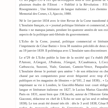
Cf. les pages 133 à 165 qui développent sous le titre général de «
plusieurs études de F.Ettori : « Fidélité à la Révolution : F.
Risorgimento ; Une littérature de langue italienne ; Les chemins 
Memorial des Corses, t.3, Ajaccio, 1980.
Né le 1er janvier 1834 avec le titre Revue de la Corse transformé
L’Insulaire français, ce « journal politique littéraire et commercial,
Bastia » ne manqua jamais, pendant les quatorze années de son exist
aspects de la politique anti-libérale du gouvernement.
L’Echo de la Corse, journal, politique commercial et littéra
l’imprimerie de César Batini » livra 38 numéros précédés de deux 
au 19 janvier 1839. Il polémiqua avec L’Insulaire sans discontinuer.
Le n°29 de L’Echo publie la liste de la société qui l’a établi (M
P.Antoni, A.Gregori, J.Podesta, J.Gregori, X.Casabianca, L.Cecc
Carbusccia, Suzzoni, Viale, Graziani, Camoin-Vence, Pasquali
L’Insulaire dresse le portrait -peu amène !- de son rédacteur en ch
chassé par ses compatriotes pour avoir fréquenté avec trop d’i
publiques et les magasins de libraires » (n°181, 2 mai 1838) ; « 
imprimant sa vie à Londres, le Giacobbi-Marini tout court rédigea
langue et littérature italienne en 1827, le Lucius Marius Giacobb
Paris en 1831, aussi bien que J.M.Jacobi, auteur de l’Histoire Géné
Giaconni, rédacteur en chef de L’Echo ne sont qu’un seul et même
1838). Le ton avait été donné très tôt : dès le 3 avril 1838, César Fa