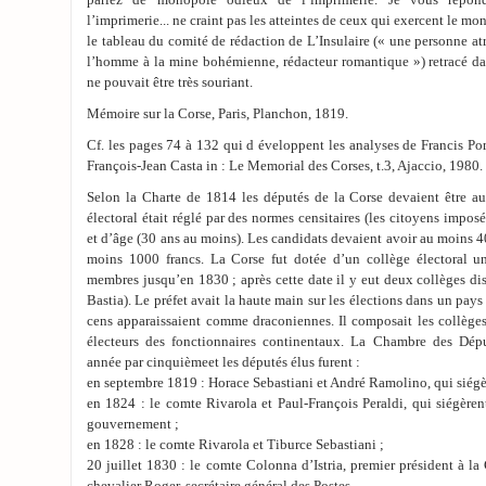
parlez de monopole odieux de l’imprimerie. Je vous répo
l’imprimerie... ne craint pas les atteintes de ceux qui exercent le 
le tableau du comité de rédaction de L’Insulaire (« une personne atra
l’homme à la mine bohémienne, rédacteur romantique ») retracé da
ne pouvait être très souriant.
Mémoire sur la Corse, Paris, Planchon, 1819.
Cf. les pages 74 à 132 qui d éveloppent les analyses de Francis P
François-Jean Casta in : Le Memorial des Corses, t.3, Ajaccio, 1980.
Selon la Charte de 1814 les députés de la Corse devaient être 
électoral était réglé par des normes censitaires (les citoyens impo
et d’âge (30 ans au moins). Les candidats devaient avoir au moins 4
moins 1000 francs. La Corse fut dotée d’un collège électoral u
membres jusqu’en 1830 ; après cette date il y eut deux collèges dis
Bastia). Le préfet avait la haute main sur les élections dans un pay
cens apparaissaient comme draconiennes. Il composait les collège
électeurs des fonctionnaires continentaux. La Chambre des Dép
année par cinquièmeet les députés élus furent :
en septembre 1819 : Horace Sebastiani et André Ramolino, qui siégè
en 1824 : le comte Rivarola et Paul-François Peraldi, qui siégèren
gouvernement ;
en 1828 : le comte Rivarola et Tiburce Sebastiani ;
20 juillet 1830 : le comte Colonna d’Istria, premier président à la