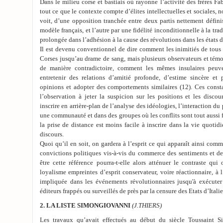
Dans le milieu corse et bastiais où rayonne l’activité des frères Fab
tout ce que le contexte compte d’élites intellectuelles et sociales,
voit, d’une opposition tranchée entre deux partis nettement définis
modèle français, et l’autre par une fidélité inconditionnelle à la trad
prolongée dans l’adhésion à la cause des révolutions dans les états d
Il est devenu conventionnel de dire comment les inimitiés de tous
Corses jusqu’au drame de sang, mais plusieurs observateurs et témoi
de manière contradictoire, comment les mêmes insulaires peuve
entretenir des relations d’amitié profonde, d’estime sincère et
opinions et adopter des comportements similaires (12). Ces const
l’observation à jeter la suspicion sur les positions et les discou
inscrire en arrière-plan de l’analyse des idéologies, l’interaction du
une communauté et dans des groupes où les conflits sont tout aussi fo
la prise de distance est moins facile à inscrire dans la vie quot
discours.
Quoi qu’il en soit, on gardera à l’esprit ce qui apparaît ainsi comm
convictions politiques vis-à-vis du commerce des sentiments et des
être cette référence pourra-t-elle alors atténuer le contraste qui
loyalisme empreintes d’esprit conservateur, voire réactionnaire, à 
impliquée dans les événements révolutionnaires jusqu'à exécuter
éditeurs frappés ou surveillés de près par la censure des Etats d’Italie
2. LA LISTE SIMONGIOVANNI
(J.THIERS)
Les travaux qu’avait effectués au début du siècle Toussaint 