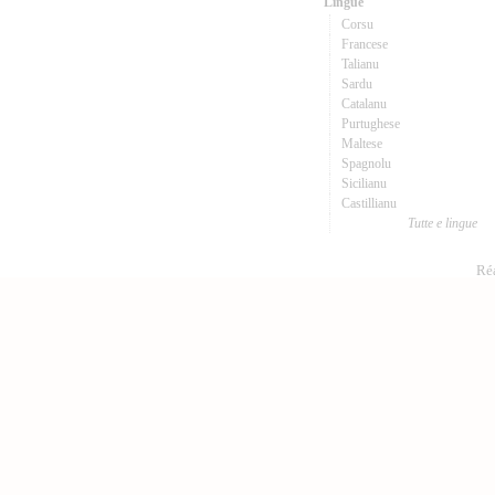
Lingue
Corsu
Francese
Talianu
Sardu
Catalanu
Purtughese
Maltese
Spagnolu
Sicilianu
Castillianu
Tutte e lingue
Réa