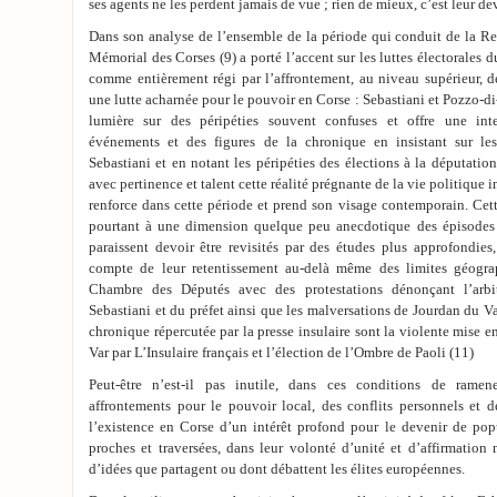
ses agents ne les perdent jamais de vue ; rien de mieux, c’est leur devo
Dans son analyse de l’ensemble de la période qui conduit de la Res
Mémorial des Corses (9) a porté l’accent sur les luttes électorales 
comme entièrement régi par l’affrontement, au niveau supérieur, d
une lutte acharnée pour le pouvoir en Corse : Sebastiani et Pozzo-di-
lumière sur des péripéties souvent confuses et offre une int
événements et des figures de la chronique en insistant sur les
Sebastiani et en notant les péripéties des élections à la députatio
avec pertinence et talent cette réalité prégnante de la vie politique in
renforce dans cette période et prend son visage contemporain. Cette
pourtant à une dimension quelque peu anecdotique des épisodes 
paraissent devoir être revisités par des études plus approfondies, 
compte de leur retentissement au-delà même des limites géograp
Chambre des Députés avec des protestations dénonçant l’arbit
Sebastiani et du préfet ainsi que les malversations de Jourdan du V
chronique répercutée par la presse insulaire sont la violente mise 
Var par L’Insulaire français et l’élection de l’Ombre de Paoli (11)
Peut-être n’est-il pas inutile, dans ces conditions de ramene
affrontements pour le pouvoir local, des conflits personnels et de
l’existence en Corse d’un intérêt profond pour le devenir de popu
proches et traversées, dans leur volonté d’unité et d’affirmation 
d’idées que partagent ou dont débattent les élites européennes.