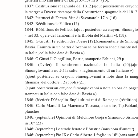
generali fino alla morte di Luigi XVI.3v.in 8°. (15).
1837: Costituzione spagnuola del 1812.(ajout postérieur au crayon
la marge: « Diverse ristampe della Costituzione spagnuola del 1812 
1842: Pietrucci di Ferrara. Vita di Savonarola 17 p. (16).
1842: Rééditions de Pellico (17).
1844: Rééditions de Pellico. (ajout postérieur au crayon: Simongi
« nel 33: opere del Tamburini e la Bibbia del Martini »). (18).
1845: G.Giusti. 1e édition des Poesie (19).(commentaire de Simongio
Bastia. Esaurita in un batter d’occhio se ne fecero specialmente nel
in Italia, colla falsa data di Bastia »).
1846: G.Giusti Il Gingillino, Bastia, stamperia Fabiani, 29 p.
1846: (février): Il sentimento nazionale in Italia (20).(aj
Simongiovanni a noté à la suite: « ragionamento di un Italiano »)
.(ajout postérieur au crayon: Simongiovanni a noté dans la mar
(dramma) del dottore... Zappoli) (21).
.(ajout postérieur au crayon: Simongiovanni a noté en bas de page
stampati in Italia con falsa data di Bastia »).
1846: (février): D’Azeglio. Sugli ultimi casi di Romagna (réédition) 
1846: Carlo Martelli La Maremma Toscana, memoire, Tip.Fabiani, B
planches.
1846: (septembre) Opinioni di Melchiore Gioja e Sismondo Sismondi
in 16° (23).
1846: (septembre) Le strade ferrate e l’Austria (sans nom d’auteur)
1846: (septembre) Pio IX e Carlo Alberto 1 foglio in 16° (sans nom d