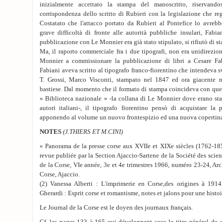
inizialmente accettato la stampa del manoscritto, riservando
corrispondenza dello scritto di Rubieri con la legislazione che re
Costatato che l'attacco portato da Rubieri al Pontefice lo avrebb
grave difficoltà di fronte alle autorità pubbliche insulari, Fabia
pubblicazione con Le Monnier era già stato stipulato, si rifiutò di st
Ma, il raporto commerciale fra i due tipografi, non era unidirezion
Monnier a commissionare la pubblicazione di libri a Cesare Fab
Fabiani aveva scritto al tipografo franco-fiorentino che intendeva s
T. Grossi, Marco Visconti, stampato nel 1847 ed ora giacente n
bastiese. Dal momento che il formato di stampa coincideva con quel
« Biblioteca nazionale » -la collana di Le Monnier dove erano stat
autori italiani-, il tipografo fiorentino pensò di acquistare la 
apponendo al volume un nuovo frontespizio ed una nuova copertina
NOTES
(J.THIERS ET M.CINI)
« Panorama de la presse corse aux XVIIe et XIXe siècles (1762-185
revue publiée par la Section Ajaccio-Sartene de la Société des scien
de la Corse, VIe année, 3e et 4e trimestres 1966, numéro 23-24, Ar
Corse, Ajaccio.
(2) Vanessa Alberti : L'imprimerie en Corse,des origines à 191
Gherardi : Esprit corse et romantisme, notes et jalons pour une histoi
Le Journal de la Corse est le doyen des journaux français.