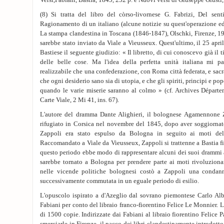
Versi,Fabiani, Bastia, 1845, 252 p. e Nuovi versi di Giuseppe Giusti, 
(8) Si tratta del libro del còrso-livornese G. Fabrizi, Del sent
Ragionamento di un italiano (alcune notizie su quest'operazione ed
La stampa clandestina in Toscana (1846-1847), Olschki, Firenze, 1988
sarebbe stato inviato da Viale a Vieusseux. Quest'ultimo, il 25 apri
Bastiese il seguente giudizio: « Il libretto, di cui conoscevo già il ti
delle belle cose. Ma l'idea della perfetta unità italiana mi p
realizzabile che una confederazione, con Roma città federata, e sac
che ogni desiderio sano sia di utopia, e che gli spiriti, principi e p
quando le varie miserie saranno al colmo » (cf. Archives Départe
Carte Viale, 2 Mi 41, ins. 67).
L'autore del dramma Dante Alighieri, il bolognese Agamennone Z
rifugiato in Corsica nel novembre del 1845, dopo aver soggiornato
Zappoli era stato espulso da Bologna in seguito ai moti del 
Raccomandato a Viale da Vieusseux, Zappoli si trattenne a Bastia fi
questo periodo ebbe modo di rappresentare alcuni dei suoi drammi a
sarebbe tornato a Bologna per prendere parte ai moti rivoluziona
nelle vicende politiche bolognesi costò a Zappoli una condann
successivamente commutata in un eguale periodo di esilio.
L'opuscolo ispirato a d'Azeglio dal sovrano piemontese Carlo Albe
Fabiani per conto del libraio franco-fiorentino Felice Le Monnier. La 
di 1500 copie. Indirizzate dai Fabiani al libraio fiorentino Felice P