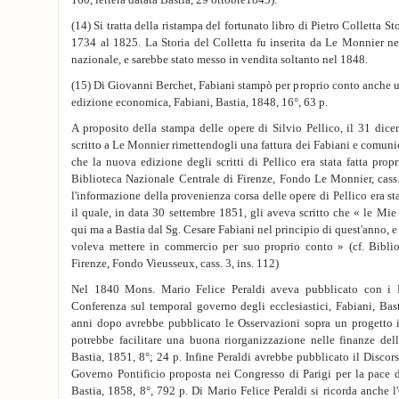
160, lettera datata Bastia, 29 ottobre1845).
(14) Si tratta della ristampa del fortunato libro di Pietro Colletta S
1734 al 1825. La Storia del Colletta fu inserita da Le Monnier ne
nazionale, e sarebbe stato messo in vendita soltanto nel 1848.
(15) Di Giovanni Berchet, Fabiani stampò per proprio conto anche u
edizione economica, Fabiani, Bastia, 1848, 16°, 63 p.
A proposito della stampa delle opere di Silvio Pellico, il 31 di
scritto a Le Monnier rimettendogli una fattura dei Fabiani e comuni
che la nuova edizione degli scritti di Pellico era stata fatta propri
Biblioteca Nazionale Centrale di Firenze, Fondo Le Monnier, cass.
l'informazione della provenienza corsa delle opere di Pellico era s
il quale, in data 30 settembre 1851, gli aveva scritto che « le Mi
qui ma a Bastia dal Sg. Cesare Fabiani nel principio di quest'anno, e
voleva mettere in commercio per suo proprio conto » (cf. Bibli
Firenze, Fondo Vieusseux, cass. 3, ins. 112)
Nel 1840 Mons. Mario Felice Peraldi aveva pubblicato con i F
Conferenza sul temporal governo degli ecclesiastici, Fabiani, Bas
anni dopo avrebbe pubblicato le Osservazioni sopra un progetto i
potrebbe facilitare una buona riorganizzazione nelle finanze dell
Bastia, 1851, 8°; 24 p. Infine Peraldi avrebbe pubblicato il Discor
Governo Pontificio proposta nei Congresso di Parigi per la pace 
Bastia, 1858, 8°, 792 p. Di Mario Felice Peraldi si ricorda anche l