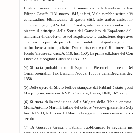
I Fabiani avevano stampato i Commentari della Rivoluzione Fran
Filippo Caraffa. Il 31 marzo 1845, infatti, Viale avrebbe scritto a
concittadino, bibliotecario di questa città, mio antico amico, m
comune ingegno, il Sr. Filippo Caraffa, editore dei commentari del 
piacere il principio della Storia del Consolato di Napoleone del 
m'incarica di chiedervi, se voi acquisterete la traduzione, dopo av
emolumento potreste promettere al Traduttore, il qual eseguirebbe i
molto bene a mio giudizio. Datemi risposta ».(cf. Biblioteca Naz
Fondo Vieusseux, cass. A. 119, ins. 150). La prima edizione dei Com
Lucca dal tipografo Giusti nel 1831-32.
(4) Si tratta probabilmente di Napoleone Pietrucci, autore di Del
Cenni biografici, Tip. Bianchi, Padova, 1853, e della Biografia deg
1858.
(5) Delle opere di Silvio Pellico stampate dai Fabiani è stato possi
Mie prigioni, memoria di S.P.da Saluzzo, Bastia, 1840, 16°, 220 p.
(6) Si tratta della traduzione dalla Vulgata della Bibbia operata
Mons. Antonio Martini, intimo del celebre Vescovo giansenista Scipo
fine del '700, la Bibbia del Martini fu oggetto di numerossissime ri
secolo.
(7) Di Giuseppe Giusti, i Fabiani pubblicarono le seguenti rac