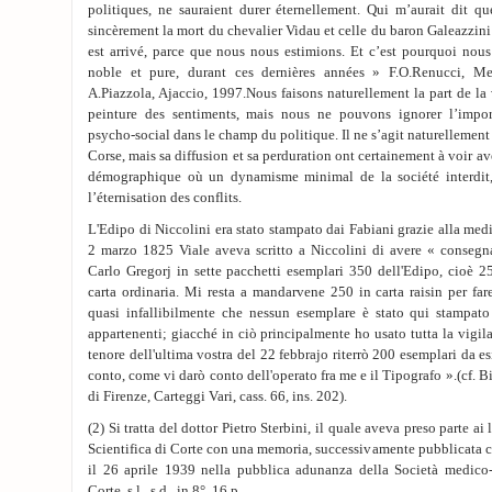
politiques, ne sauraient durer éternellement. Qui m’aurait dit qu
sincèrement la mort du chevalier Vidau et celle du baron Galeazzini 
est arrivé, parce que nous nous estimions. Et c’est pourquoi nou
noble et pure, durant ces dernières années » F.O.Renucci, Me
A.Piazzola, Ajaccio, 1997.Nous faisons naturellement la part de la 
peinture des sentiments, mais nous ne pouvons ignorer l’impo
psycho-social dans le champ du politique. Il ne s’agit naturellement p
Corse, mais sa diffusion et sa perduration ont certainement à voir av
démographique où un dynamisme minimal de la société interdit, 
l’éternisation des conflits.
L'Edipo di Niccolini era stato stampato dai Fabiani grazie alla medi
2 marzo 1825 Viale aveva scritto a Niccolini di avere « consegna
Carlo Gregorj in sette pacchetti esemplari 350 dell'Edipo, cioè 25
carta ordinaria. Mi resta a mandarvene 250 in carta raisin per fare
quasi infallibilmente che nessun esemplare è stato qui stampato
appartenenti; giacché in ciò principalmente ho usato tutta la vigil
tenore dell'ultima vostra del 22 febbrajo riterrò 200 esemplari da esi
conto, come vi darò conto dell'operato fra me e il Tipografo ».(cf. 
di Firenze, Carteggi Vari, cass. 66, ins. 202).
(2) Si tratta del dottor Pietro Sterbini, il quale aveva preso parte a
Scientifica di Corte con una memoria, successivamente pubblicata co
il 26 aprile 1939 nella pubblica adunanza della Società medico-s
Corte, s.l., s.d., in 8°, 16 p.