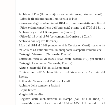
Archivio di Pisa (Università) (Ricerche intorno agli studenti corsi):
- Libri degli addottorati nell’università di Pisa
- Rassegna degli studenti (anni 1814 -e prima non esistivano- fino a
- Filze, ordini, cancelleria dell’università pisana (dal 1769 al 1814,
Archivo Segreto del Buon governo (Firenze)
- Filze dal 1814 al 1870 (concernenti la Corsica o i Corsi)
Archivio non segreto (Firenze)
Filze dal 1814 al 1849 (concernenti la Corsica o i Corsi) ricerche int
tra Corsica ed Italia sui rivoluzionarj corsi, stamperia Fabiani, ecc..
Carteggio Vieusseux (Nazionale, Firenze)
Lettere del Viale al Vieusseux (192 lettere, casello 140), più alcune l
Carteggio Lemonnier (Nazionale, Firenze)
Alcune lettere del Fabiani al Lemonnier
Copialettere dell’ Archivo Storico del Vieusseux in Archivio dell
Firenze
Lettere del Vieusseux al Viale e al Caraffa.
Archivio della stamperia Fabiani
-Copia lettere
-Registri di vendite
-Registro delle dichiarazione di stampa (dal 1834 al 1853). Gl
trovare.Ma questo che corre dal 1834 al 1853 è il periodo più 