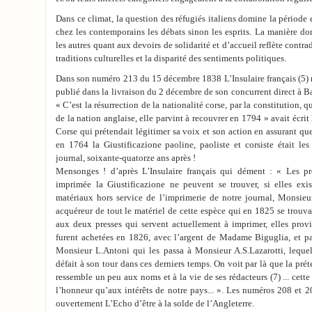
Dans ce climat, la question des réfugiés italiens domine la période
chez les contemporains les débats sinon les esprits. La manière don
les autres quant aux devoirs de solidarité et d’accueil reflète contr
traditions culturelles et la disparité des sentiments politiques.
Dans son numéro 213 du 15 décembre 1838 L’Insulaire français (5) 
publié dans la livraison du 2 décembre de son concurrent direct à Ba
« C’est la résurrection de la nationalité corse, par la constitution, q
de la nation anglaise, elle parvint à recouvrer en 1794 » avait écrit
Corse qui prétendait légitimer sa voix et son action en assurant que 
en 1764 la Giustificazione paoline, paoliste et corsiste était l
journal, soixante-quatorze ans après !
Mensonges ! d’après L’Insulaire français qui dément : « Les pr
imprimée la Giustificazione ne peuvent se trouver, si elles exi
matériaux hors service de l’imprimerie de notre journal, Monsieur
acquéreur de tout le matériel de cette espèce qui en 1825 se trouv
aux deux presses qui servent actuellement à imprimer, elles prov
furent achetées en 1826, avec l’argent de Madame Biguglia, et pa
Monsieur L.Antoni qui les passa à Monsieur A.S.Lazarotti, lequel
défait à son tour dans ces derniers temps. On voit par là que la pr
ressemble un peu aux noms et à la vie de ses rédacteurs (7) ... cette 
l’honneur qu’aux intérêts de notre pays... ». Les numéros 208 et 2
ouvertement L’Echo d’être à la solde de l’Angleterre.