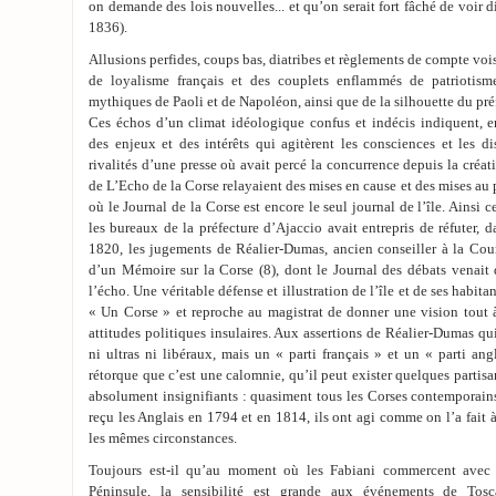
on demande des lois nouvelles... et qu’on serait fort fâché de voir d
1836).
Allusions perfides, coups bas, diatribes et règlements de compte voi
de loyalisme français et des couplets enflammés de patriotisme
mythiques de Paoli et de Napoléon, ainsi que de la silhouette du pré
Ces échos d’un climat idéologique confus et indécis indiquent, en
des enjeux et des intérêts qui agitèrent les consciences et les d
rivalités d’une presse où avait percé la concurrence depuis la créati
de L’Echo de la Corse relayaient des mises en cause et des mises au
où le Journal de la Corse est encore le seul journal de l’île. Ains
les bureaux de la préfecture d’Ajaccio avait entrepris de réfuter, d
1820, les jugements de Réalier-Dumas, ancien conseiller à la Cou
d’un Mémoire sur la Corse (8), dont le Journal des débats venait
l’écho. Une véritable défense et illustration de l’île et de ses habit
« Un Corse » et reproche au magistrat de donner une vision tout à
attitudes politiques insulaires. Aux assertions de Réalier-Dumas qu
ni ultras ni libéraux, mais un « parti français » et un « parti ang
rétorque que c’est une calomnie, qu’il peut exister quelques partisan
absolument insignifiants : quasiment tous les Corses contemporains 
reçu les Anglais en 1794 et en 1814, ils ont agi comme on l’a fait
les mêmes circonstances.
Toujours est-il qu’au moment où les Fabiani commercent avec 
Péninsule, la sensibilité est grande aux événements de Tosca