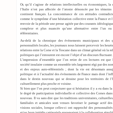
Or, qu’il s’agisse de relations intellectuelles ou économiques, la
l’Italie n’est pas affectée de l’atonie dénoncée par les témoins 
continent français. La concomitance de ces attitudes contradict
comme le symptôme d’une hésitation collective entre la France et l’
renvoie de la période une presse agitée par des courants idéologiques
complexe et plus nuancée qu’une alternative entre l’un ou 
référentiaires.
Au-delà de la chronique des événements municipaux et des q
personnalités locales, les journaux nous laissent percevoir les heurts
relations entre la Corse et la Toscane dans un climat général où la re
politiques qui l’entourent est encore l’objet d’un discours fluctuant.
L’impression d’ensemble que l’on retire de ces lectures est que l
société insulaire comme un ensemble très largement régi par des norm
et des enjeux auto-référentiels ; dont la vie est désormais assuj
politique et à l’actualité des événements de France mais dont l’inf
dans le destin nouveau qui se dessine pour les territoires de l’
culturellement plus proche et voisine.
Si bien que l’on peut conjecturer que si hésitation il y a eu dans la
le degré de participation individuelle et collective des Corses dans
nouveau. Il va sans dire que les traditions universitaires, culturelle
familiales et amicales sont venues favoriser le partage actif des
visions sociales, lorsque celles-ci ont rapproché des personnalité
et/ou leurs intérêts catégoriels engageaient à la collaboration réguliè