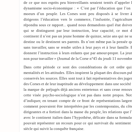
de ce que nos esprits peu bienveillants seraient tentés d’appeler l
dynamisme socio-économique : « C’est par l’éducation que l’on p
moeurs d’un peuple. Les Corses sont peu disposés à se livrer à
dirigeons l’éducation vers le commerce, l’industrie, l’agriculture
répondra sous ce rapport... quand nous demandons quel état doiven
qui se distinguent par leur instruction, leur capacité, ce mot
continent il n’est pas un jeune homme de quinze, seize ans qui ne sa
destine ou le destinent ses parents. Ils n’ont même pas la pensée qu
sans travailler, sans se rendre utiles à leur pays et à leur famille
donnent l’instruction à leurs enfants que par amour-propre. La jeu
non pour travailler » (Journal de la Corse n°45 du jeudi 11 novembr
Dans cette période ce sont des considérations de cet ordre qui
mentalités et les attitudes. Elles inspirent la plupart des discours p
conservés les sources. Elles sont tout à fait représentatives des juge
des Corses et de leur inaptitude au développement dans une société 
la marque de préjugés déjà anciens entretenus et sans cesse renouv
cette visée psycho-sociologique n’est pas dans notre propos. Notr
d’indiquer, en tenant compte de ce front de représentations large
comment pouvaient être interprétées par les contemporains, du côté 
dirigeantes et a fortiori dans la masse du peuple, les relations que l
avec le continent italien dans l’hypothèse, délicate dans sa formul
pouvait représenter un recours pour ce qui survivait du sentiment
siècle qui suivit la conquête française.