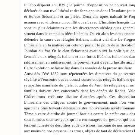
L’Echo disparut en 1839 ; le journal d’opposition ne pouvait long
déclarée de son rival libéral et des forts appuis dont L’Insulaire joui
et Horace Sebastiani et au préfet. Deux ans après naissait le Pr
assuma avec virulence un conflit ouvert avec L’Insulaire français. L
sont ici plus éclairantes que les divergences idéologiques généra
situent dans le camp des idées libérales. On vit alors les deux concur
défendre la cause des réfugiés italiens, mais à vrai dire Le Progr
L’Insulaire en la matière car celui-ci portait le poids de sa dévotio
Jourdan du Var. Or le clan Sebastiani avait suivi la politique de
favorable aux réfugiés italiens et aux luttes libérales italiennes d
raidissement en raidissement, le pouvoir était devenu hostile aux r
Cette évolution se laisse lire dans les annales de la presse insulaire.
Ainsi dès l’été 1832 sont répercutées les directives du gouvern
sévérité à l’encontre des carbonari corses et des réfugiés italiens qu
sympathie manifeste du préfet Jourdan du Var : les réfugiés qui ne 
familles doivent être concentrés dans les dépôts de Rodez, Val
Châteauroux créé une dizaine d’années après. Ces disposition
L’Insulaire des critiques contre le gouvernement, mais l’on verra
ajacciens plus fervents défenseurs des mouvements révolutionnaire
Témoin cette diatribe du journal bastiais contre le préfet car « des
sont formées sous ses yeux qu’il a encouragées du geste et qui ont 
ferment funeste de désordres et de divisions, inconnu de nos moeurs
aux mains de nos paysans -les armes, objets de tant de déclarations 