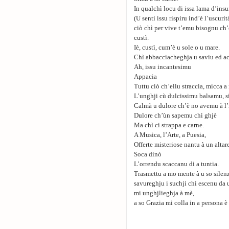
In qualchì locu di issa lama d’ins
(U senti issu rispiru ind’è l’uscurit
ciò chì per vive t’emu bisognu ch’e
custì.
Iè, custì, cum’è u sole o u mare.
Chì abbacciacheghja u saviu ed ac
Ah, issu incantesimu
Appacia
Tuttu ciò ch’ellu straccia, micca 
L’unghji cù dulcissimu balsamu, s
Calmà u dulore ch’è no avemu à l’
Dulore ch’ùn sapemu chì ghjè
Ma chì ci strappa e carne.
A Musica, l’Arte, a Puesia,
Offerte misteriose nantu à un altar
Soca dinò
L’orrendu scaccanu di a tuntia.
Trasmettu a mo mente à u so silenz
savureghju i suchji chì escenu da 
mi unghjlieghja à mè,
a so Grazia mi colla in a persona è 