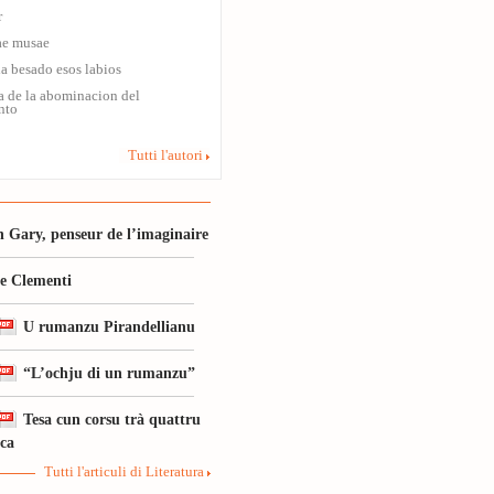
r
ae musae
a besado esos labios
a de la abominacion del
nto
Tutti l'autori
 Gary, penseur de l’imaginaire
le Clementi
U rumanzu Pirandellianu
“L’ochju di un rumanzu”
Tesa cun corsu trà quattru
ica
Tutti l'articuli di Literatura