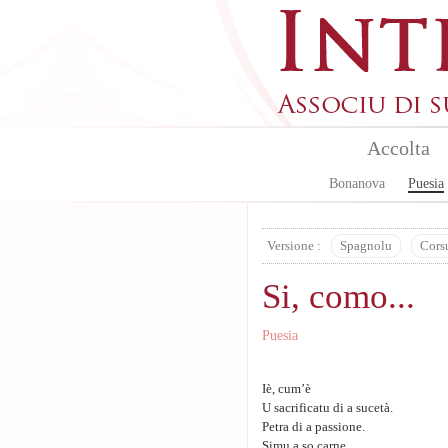
Aller au contenu principal
Accolta
Bonanova
Puesia
Versione :
Spagnolu
Cors
Si, como...
Puesia
Iè, cum’è
U sacrificatu di a sucetà.
Petra di a passione.
Simu a so carne.