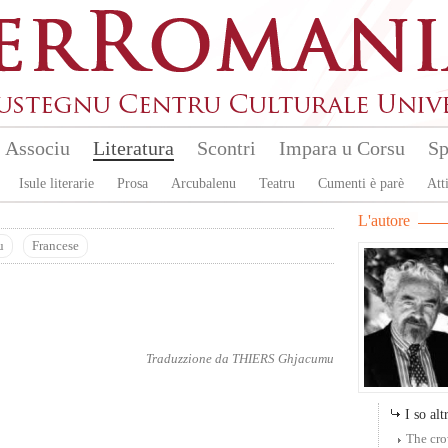
Associu
Literatura
Scontri
Impara u Corsu
Sp
Isule literarie
Prosa
Arcubalenu
Teatru
Cumenti è parè
Atti
L'autore
u
Francese
Traduzzione da
THIERS Ghjacumu
I so altr
The cr