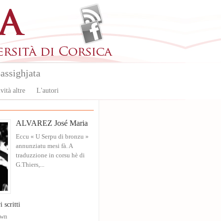
assighjata
vità altre
L'autori
ALVAREZ José Maria
Eccu « U Serpu di bronzu »
annunziatu mesi fà. A
traduzzione in corsu hè di
G.Thiers,...
i scritti
own