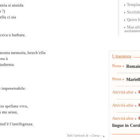
Templa
unnia si annida
à ?)
Sicelid
llu ci sia
Quien h
Mas all
asolamie
ceca u barbaru.
a nostra memoria, bench’ellu
Litaratura
inu à
indrentu
Prosa
Romain
Prosa
Mariel
e impenetrabile.
Attività altre
Attività altre
iu spellatu vivu,
u mo sessu,
Attività altre
ind’è l’intelligenza.
lingue in Cors
Tutti l'articuli di « Corsu »