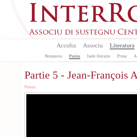
Aller au contenu principal
Accolta
Associu
Literatura
Bonanova
Puesia
Isule literarie
Prosa
A
Partie 5 - Jean-François 
Puesia