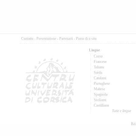
Cuntattu
-
Presentazione
-
Partenarii
-
Pianu di u situ
Lingue
Corsu
Francese
Talianu
Sardu
Catalanu
Purtughese
Maltese
Spagnolu
Sicilianu
Castillianu
Tutte e lingue
Réa