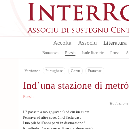
Aller au contenu principal
Accolta
Associu
Literatura
Bonanova
Puesia
Isule literarie
Prosa
A
Versione :
Purtughese
Corsu
Francese
Ind’una stazione di metrò
Puesia
Traduzzione
Hè passata a mo ghjuventù ed eiu ùn ci era.
Pensava ad altre cose, ùn ci facia casu.
I mo più bell’anni persi in distrazzione !
Rusalinda cù e so cosce di rosula, duve sarà ?