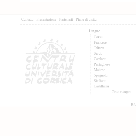
Cuntattu
-
Presentazione
-
Partenarii
-
Pianu di u situ
Lingue
Corsu
Francese
Talianu
Sardu
Catalanu
Purtughese
Maltese
Spagnolu
Sicilianu
Castillianu
Tutte e lingue
Réa