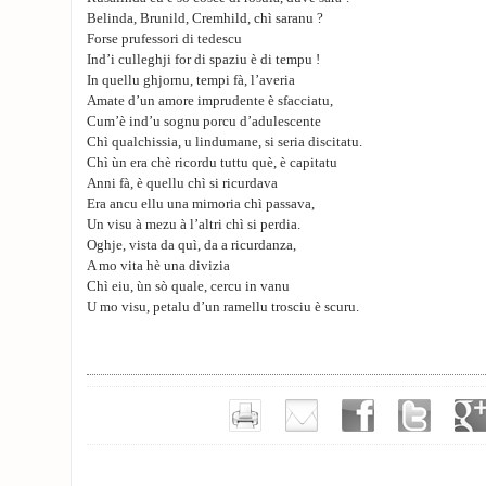
Belinda, Brunild, Cremhild, chì saranu ?
Forse prufessori di tedescu
Ind’i culleghji for di spaziu è di tempu !
In quellu ghjornu, tempi fà, l’averia
Amate d’un amore imprudente è sfacciatu,
Cum’è ind’u sognu porcu d’adulescente
Chì qualchissia, u lindumane, si seria discitatu.
Chì ùn era chè ricordu tuttu què, è capitatu
Anni fà, è quellu chì si ricurdava
Era ancu ellu una mimoria chì passava,
Un visu à mezu à l’altri chì si perdia.
Oghje, vista da quì, da a ricurdanza,
A mo vita hè una divizia
Chì eiu, ùn sò quale, cercu in vanu
U mo visu, petalu d’un ramellu trosciu è scuru.