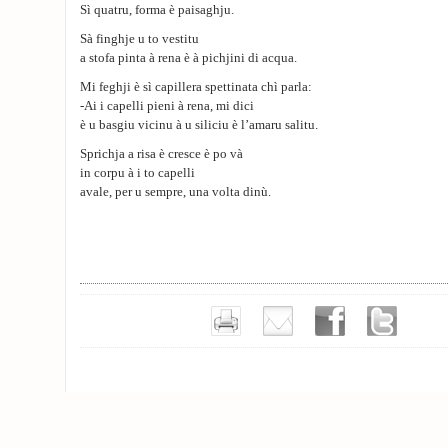
Sì quatru, forma è paisaghju.
Sà finghje u to vestitu
a stofa pinta à rena è à pichjini di acqua.
Mi feghji è sì capillera spettinata chì parla:
-Ai i capelli pieni à rena, mi dici
è u basgiu vicinu à u siliciu è l’amaru salitu.
Sprichja a risa è cresce è po và
in corpu à i to capelli
avale, per u sempre, una volta dinù.