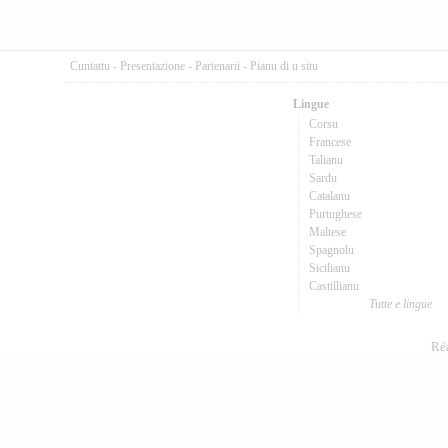
Cuntattu
-
Presentazione
-
Partenarii
-
Pianu di u situ
Lingue
Corsu
Francese
Talianu
Sardu
Catalanu
Purtughese
Maltese
Spagnolu
Sicilianu
Castillianu
Tutte e lingue
Réa