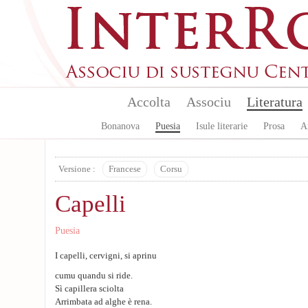
Aller au contenu principal
Accolta
Associu
Literatura
Bonanova
Puesia
Isule literarie
Prosa
A
Versione :
Francese
Corsu
Capelli
Puesia
I capelli, cervigni, si aprinu
cumu quandu si ride.
Sì capillera sciolta
Arrimbata ad alghe è rena.