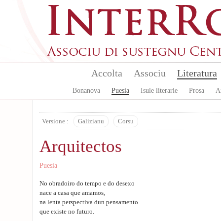
Aller au contenu principal
Accolta
Associu
Literatura
Bonanova
Puesia
Isule literarie
Prosa
A
Versione :
Galizianu
Corsu
Arquitectos
Puesia
No obradoiro do tempo e do desexo
nace a casa que amamos,
na lenta perspectiva dun pensamento
que existe no futuro.