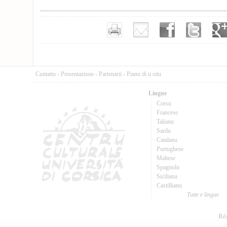
Cuntattu
-
Presentazione
-
Partenarii
-
Pianu di u situ
Lingue
Corsu
Francese
Talianu
Sardu
Catalanu
Purtughese
Maltese
Spagnolu
Sicilianu
Castillianu
Tutte e lingue
Réa