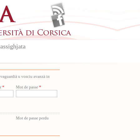
assighjata
salvaguardià u vosciu avanzà in
ur
*
Mot de passe
*
Mot de passe perdu