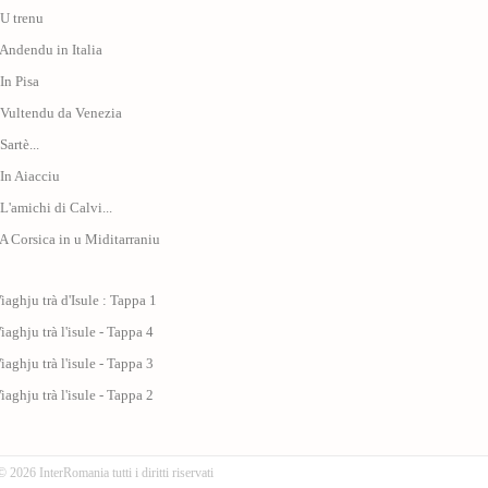
 U trenu
 Andendu in Italia
 In Pisa
 Vultendu da Venezia
Sartè...
 In Aiacciu
 L'amichi di Calvi...
 A Corsica in u Miditarraniu
iaghju trà d'Isule : Tappa 1
iaghju trà l'isule - Tappa 4
iaghju trà l'isule - Tappa 3
iaghju trà l'isule - Tappa 2
© 2026 InterRomania tutti i diritti riservati