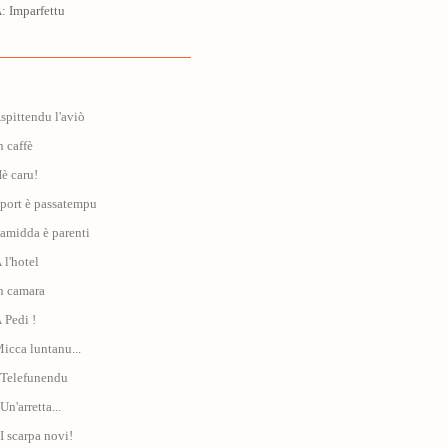
 Imparfettu
Aspittendu l'aviò
n caffè
Hè caru!
Sport è passatempu
Famidda è parenti
 l'hotel
In camara
À Pedi !
Micca luntanu...
: Telefunendu
Un'arretta...
 I scarpa novi!