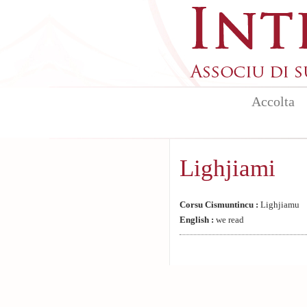
Aller au contenu principal
Accolta
Lighjiami
Corsu Cismuntincu :
Lighjiamu
English :
we read