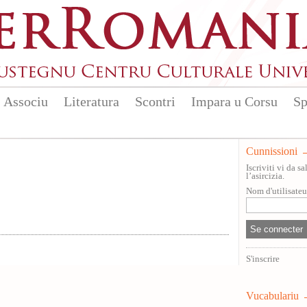
Associu
Literatura
Scontri
Impara u Corsu
Sp
Cunnissioni
Iscriviti vi da 
l’asircizia.
Nom d'utilisate
S'inscrire
Vucabulariu