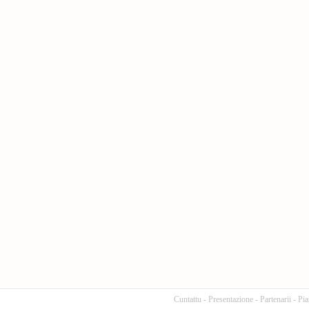
Cuntattu
-
Presentazione
-
Partenarii
-
Pia