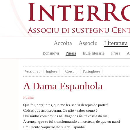
Aller au contenu principal
Accolta
Associu
Literatura
Bonanova
Puesia
Isule literarie
Prosa
A
Versione :
Inglese
Corsu
Purtughese
A Dama Espanhola
Puesia
Que foi, perguntas, que me fez sentir desejos de partir?
Coisas que aconteceram. Ou não - sabes como é.
Um sonho com navios naufragados na travessia da lua,
A crença, que se foi transformando em certeza, de que eu nasci
Em Fuente Vaqueros no sul de Espanha.