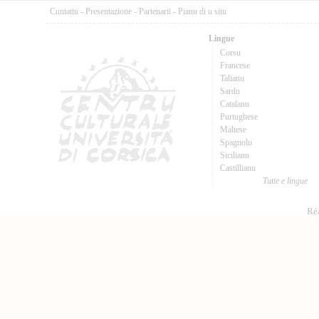
Cuntattu
-
Presentazione
-
Partenarii
-
Pianu di u situ
Lingue
Corsu
Francese
Talianu
Sardu
Catalanu
Purtughese
Maltese
Spagnolu
Sicilianu
Castillianu
Tutte e lingue
Réa