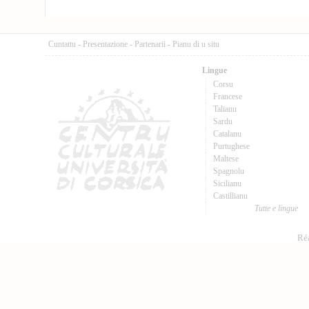
Cuntattu
-
Presentazione
-
Partenarii
-
Pianu di u situ
Lingue
Corsu
Francese
Talianu
Sardu
Catalanu
Purtughese
Maltese
Spagnolu
Sicilianu
Castillianu
Tutte e lingue
Réa