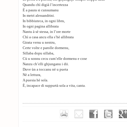
Quandu chì digià l’incertezza
È a paura si cunsumanu
In metri alessandrini.
In bibbiuteca, in ogni libru,
In ogni pagina allibrata
Nantu à sè stessa, in l’ore morte
Chì a casa ancu ella s’hè allibrata
Girata versu u nentru,
Certe volte e parolle dormenu,
Sillaba dopu sillaba,
Cù u sonnu cecu cum’elle dormenu e cose
Nanzu ch’elli ghjunganu i dii.
Duve ùn a toccanu nè u pueta
Nè a lettura,
A puesia hè sola.
È, incapace di suppurtà sola a vita, canta.