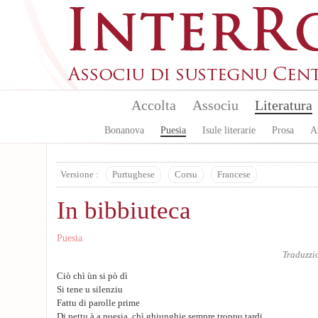
Aller au contenu principal
Accolta
Associu
Literatura
Bonanova
Puesia
Isule literarie
Prosa
A
Versione :
Purtughese
Corsu
Francese
In bibbiuteca
Puesia
Traduzzi
Ciò chì ùn si pò dì
Si tene u silenziu
Fattu di parolle prime
Di pettu à a puesia, chì ghjunghje sempre troppu tardi