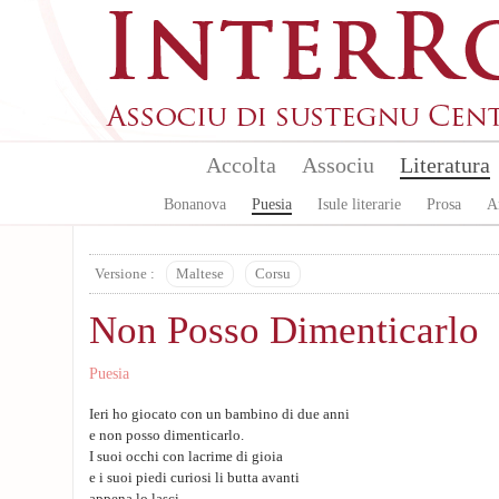
Aller au contenu principal
Accolta
Associu
Literatura
Bonanova
Puesia
Isule literarie
Prosa
A
Versione :
Maltese
Corsu
Non Posso Dimenticarlo
Puesia
Ieri ho giocato con un bambino di due anni
e non posso dimenticarlo.
I suoi occhi con lacrime di gioia
e i suoi piedi curiosi li butta avanti