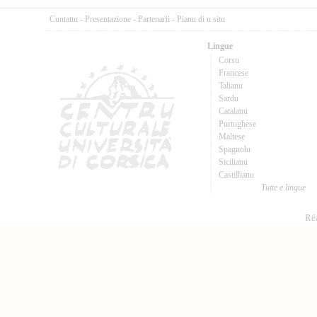
Cuntattu
-
Presentazione
-
Partenarii
-
Pianu di u situ
Lingue
Corsu
Francese
Talianu
Sardu
Catalanu
Purtughese
Maltese
Spagnolu
Sicilianu
Castillianu
Tutte e lingue
Réa