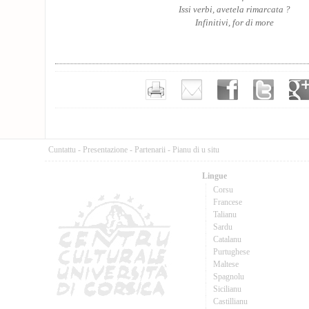
Issi verbi, avetela rimarcata ?
Infinitivi, for di more
Cuntattu
-
Presentazione
-
Partenarii
-
Pianu di u situ
Lingue
Corsu
Francese
Talianu
Sardu
Catalanu
Purtughese
Maltese
Spagnolu
Sicilianu
Castillianu