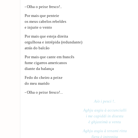
- Olha o peixe fresco!..
Por mais que penteie
os meus cabelos rebeldes
e injurie o vento
Por mais que esteja direita
orgulhosa e intrépida (redundante)
atrás do balcão
Por mais que cante em francês
fume cigarros americanos
diante da balança
Fedo do cheiro a peixe
do meu marido
- Olha o peixe fresco!...
Aiò i pesci !..
Aghju asgiu à accuncialli
i me capiddi in disestu
è ghjastimà u ventu
Aghju asgiu à tenami ritta
fiera è intrepita