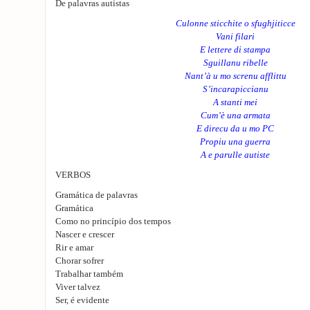
De palavras autistas
Culonne sticchite o sfughjiticce
Vani filari
E lettere di stampa
Sguillanu ribelle
Nant’à u mo screnu afflittu
S’incarapiccianu
A stanti mei
Cum’è una armata
E direcu da u mo PC
Propiu una guerra
A e parulle autiste
VERBOS
Gramática de palavras
Gramática
Como no princípio dos tempos
Nascer e crescer
Rir e amar
Chorar sofrer
Trabalhar também
Viver talvez
Ser, é evidente