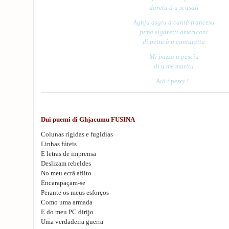
daretu à u scusali
Aghju asgiu à cantà francesu
fumà sigaretti americani
di pettu à u cantarettu
Mi puzza u pesciu
di u me maritu
Aiò i pesci !..
Dui puemi di Ghjacumu FUSINA
Colunas rígidas e fugidias
Linhas fúteis
E letras de imprensa
Deslizam rebeldes
No meu ecrã aflito
Encarapaçam-se
Perante os meus esforços
Como uma armada
E do meu PC dirijo
Uma verdadeira guerra