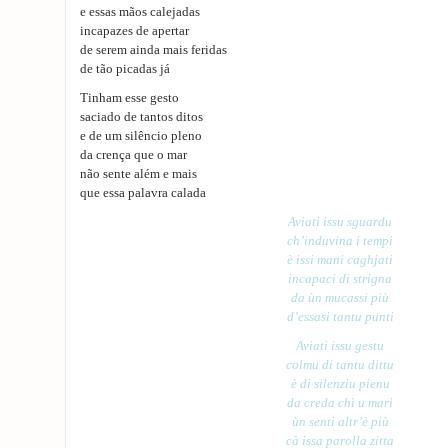
e essas mãos calejadas
incapazes de apertar
de serem ainda mais feridas
de tão picadas já
Tinham esse gesto
saciado de tantos ditos
e de um silêncio pleno
da crença que o mar
não sente além e mais
que essa palavra calada
Aviati issu sguardu
ch’induvina i tempi
è issi mani caghjati
incapaci di strigna
da ùn mucassi più
d’essasi tantu punti
Aviati issu gestu
colmu di tantu dittu
è di silenziu pienu
da creda chì u mari
ùn senti altr’è più
cà issa parolla zitta