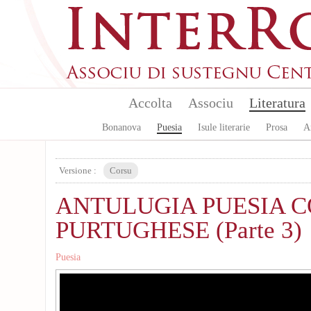
Aller au contenu principal
Accolta
Associu
Literatura
Bonanova
Puesia
Isule literarie
Prosa
A
Versione :
Corsu
ANTULUGIA PUESIA C
PURTUGHESE (Parte 3)
Puesia