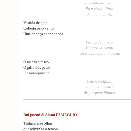
Sarà idda intimidita
Pà u visu lli fiora
A luna andanti.
Vestida de gelo
Coberta pelo vento
Uma criança abandonada
Vistutu di cutrina
Cupartu di ventu
Un ziteddu abbandunatu.
O mar fica fosco
O grito dos patos
É esbranquiçado.
U mari s’affusca
A boci di l’anitri
Hè par pena bianca.
Dui puemi di Alanu DI MEGLIO
Tinham esse olhar
que adivinha o tempo