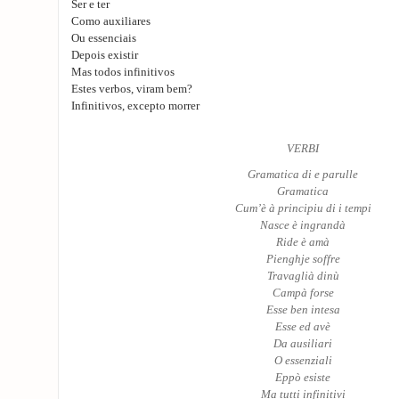
Ser e ter
Como auxiliares
Ou essenciais
Depois existir
Mas todos infinitivos
Estes verbos, viram bem?
Infinitivos, excepto morrer
VERBI
Gramatica di e parulle
Gramatica
Cum’è à principiu di i tempi
Nasce è ingrandà
Ride è amà
Pienghje soffre
Travaglià dinù
Campà forse
Esse ben intesa
Esse ed avè
Da ausiliari
O essenziali
Eppò esiste
Ma tutti infinitivi