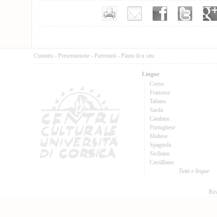
Cuntattu
-
Presentazione
-
Partenarii
-
Pianu di u situ
Lingue
Corsu
Francese
Talianu
Sardu
Catalanu
Purtughese
Maltese
Spagnolu
Sicilianu
Castillianu
Tutte e lingue
Réa