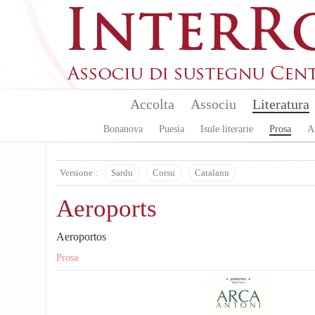
Aller au contenu principal
Accolta
Associu
Literatura
Bonanova
Puesia
Isule literarie
Prosa
A
Versione :
Sardu
Corsu
Catalanu
Aeroports
Aeroportos
Prosa