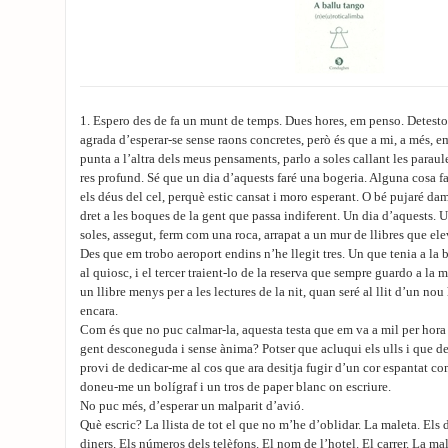
1. Espero des de fa un munt de temps. Dues hores, em penso. Detesto e
agrada d’esperar-se sense raons concretes, però és que a mi, a més, 
punta a l’altra dels meus pensaments, parlo a soles callant les paraule
res profund. Sé que un dia d’aquests faré una bogeria. Alguna cosa fa
els déus del cel, perquè estic cansat i moro esperant. O bé pujaré da
dret a les boques de la gent que passa indiferent. Un dia d’aquests. U
soles, assegut, ferm com una roca, arrapat a un mur de llibres que elev
Des que em trobo aeroport endins n’he llegit tres. Un que tenia a la
al quiosc, i el tercer traient-lo de la reserva que sempre guardo a la 
un llibre menys per a les lectures de la nit, quan seré al llit d’un no
encara.
Com és que no puc calmar-la, aquesta testa que em va a mil per hora
gent desconeguda i sense ànima? Potser que acluqui els ulls i que dei
provi de dedicar-me al cos que ara desitja fugir d’un cor espantat co
doneu-me un bolígraf i un tros de paper blanc on escriure.
No puc més, d’esperar un malparit d’avió.
Què escric? La llista de tot el que no m’he d’oblidar. La maleta. Els 
diners. Els números dels telèfons. El nom de l’hotel. El carrer. La mal