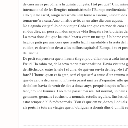
de casa meva per córrer a la quinta punyeta. I tot per què? Cinc minu
internacional de les llengües minoritàries de l’Europa mediterrània.
allò que he escrit, ningú m’escolta i em torno a asseure, i espero do
tornar-me’n a casa. Amb un altre avió, en un altre dia com aquest.
No t’agrada viatjar? Jo odio viatjar. Cada cop que em moc de casa al
en dos dies, em pesa com dos anys de vida llençats a les brutícies de
La meva dona diu que hauria d’anar a veure un metge. Un home com 
hagi de patir per una cosa que resulta fàcil i agradable a la resta del
cuiden, et desen ben desat a les millors capitals d’Europa, i tu et po
de Pasqua.
De petit em pensava que n’hauria tingut prou ullant-me a cada ins
Freud. Ho sabia tot, de la seva teoria psicoanalítica. Havia vist una g
de Hitchcock, entre la tele i el cine: de què em servia de llegir-lo i 
fons? L’home, quan es fa gran, serà el que serà a causa d’un trauma in
que de zero a deu anys no m’havia passat mai res d’espantós, allò q
de dolent havia de venir de deu a dotze anys, perquè després m’hauri
tant, prou de traumes. I no m’ha passat mai res. Tot normal, un pare 
germanes, germans i cosins tots normals, estudis regulars, fins les r
estat sempre d’allò més normals. D’on és que em ve, doncs, l’odi als a
als ports i a tots els viatges que m’obliguen a dormir dins d’un llit e