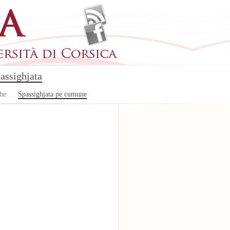
assighjata
che
Spassighjata pe cumune