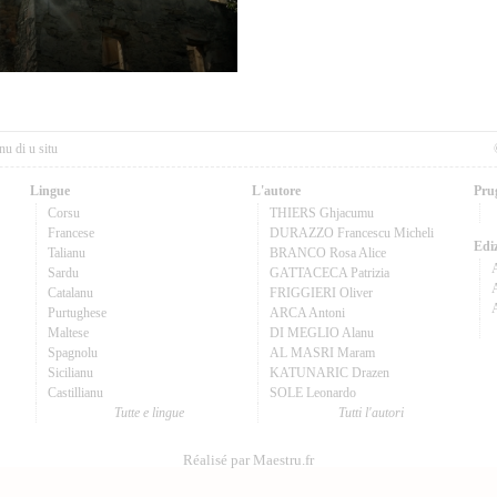
nu di u situ
Lingue
L'autore
Pru
Corsu
THIERS Ghjacumu
Francese
DURAZZO Francescu Micheli
Ediz
Talianu
BRANCO Rosa Alice
Sardu
GATTACECA Patrizia
A
Catalanu
FRIGGIERI Oliver
Purtughese
ARCA Antoni
Maltese
DI MEGLIO Alanu
Spagnolu
AL MASRI Maram
Sicilianu
KATUNARIC Drazen
Castillianu
SOLE Leonardo
Tutte e lingue
Tutti l'autori
Réalisé par Maestru.fr