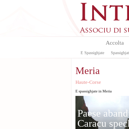
Aller au contenu principal
Accolta
E Spassighjate
Spassighjat
Meria
Haute-Corse
E spassighjate in Meria
Paese aband
Caracu spec