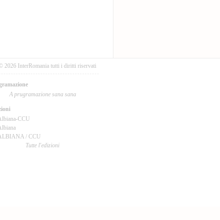
© 2026 InterRomania tutti i diritti riservati
gramazione
A prugramazione sana sana
ioni
Albiana-CCU
lbiana
ALBIANA / CCU
Tutte l'edizioni