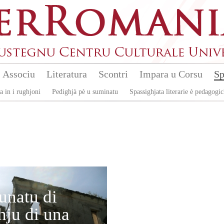
Associu
Literatura
Scontri
Impara u Corsu
Sp
a in i rughjoni
Pedighjà pè u suminatu
Spassighjata literarie è pedagogi
unatu di
hju di una