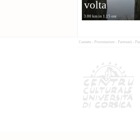
volta
3.00 km in 1.15 ore
Cuntattu
-
Presentazione
-
Partenarii
-
Pia