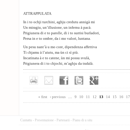
ATTRAPPULATA
In i to ochji turchini, aghju credutu annigà mi
Un miragiu, un’illusione, un infernu à pacà.
Prigiunera di e to parolle, di i to surrisi burladori,
Persa in e to ombre, da i mo valori, luntana.
Un pesu nant’à u mo core, dipendenza affettiva
Ti chjamu à l’aiutu, ma ùn ci sì più.
Incatinata à e to catene, ùn mi possu svulà,
Prigiunera di i to chjochi, m’aghju da trafalà.
Pages
« first
‹ previous
…
9
10
11
12
13
14
15
16
17
Cuntattu
-
Presentazione
-
Partenarii
-
Pianu di u situ