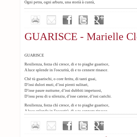
Ogni petra, ogni arburu, una storià à cuntà,
Sò d’issa terra è ci vogliu campà.
GUARISCE - Marielle Cl
GUARISCE
Resilienza, forza chì cresce, di e to piaghe guarisce,
A luce splende in l'oscurità, di e to cennere rinasce.
Chè tù guarischi, o core feritu, di tanti guai,
D’issi dulori muti, d’issi pienti sulitari,
D’isse paure nutturne, d’issi dubbiti impetuosi,
D’issu pesu di u silenziu, d’isse catene, d’issi carichi.
Resilienza, forza chì cresce, di e to piaghe guarisce,
A luce splende in l'oscurità, di e to cennere rinasce.