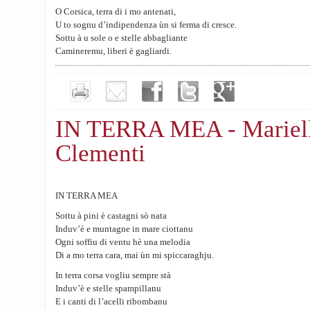
O Corsica, terra di i mo antenati,
U to sognu d’indipendenza ùn si ferma di cresce.
Sottu à u sole o e stelle abbagliante
Camineremu, liberi è gagliardi.
Da i liti annurati à e zeppe fureste,
In un ballu s’uniscenu e voce.
Ogni petra, ogni fiore canta
A brama ardente di l’indipendenza.
IN TERRA MEA - Mariel
Clementi
IN TERRA MEA
Sottu à pini è castagni sò nata
Induv’è e muntagne in mare ciottanu
Ogni soffiu di ventu hè una melodia
Di a mo terra cara, mai ùn mi spiccaraghju.
In terra corsa vogliu sempre stà
Induv’è e stelle spampillanu
E i canti di l’acelli ribombanu