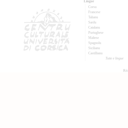
Lingue
Corsu
Francese
Talianu
Sardu
Catalanu
Purtughese
Maltese
Spagnolu
Sicilianu
Castillianu
Tutte e lingue
Réa