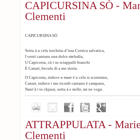
CAPICURSINA SÒ - Mari
Clementi
CAPICURSINA SÒ
Sottu à u celu turchinu d’issa Corsica salvatica,
I venti cantanu una dolce meludia,
U Capicorsu, cù i so sciappalli bianchi
È Canari, beculu di a mo storia.
O Capicorsu, induve u mare è u celu si scontranu,
Canari, induve i mo ricordi cantanu è campanu,
Nant’à i to chjassi, sottu à e stelle, mi ne vogu.
L’alivi murmuranu canti anziani,
In u paese, u tempu pare suspesu
E case di petre grisge, contanu i destini,
Sottu à u sole, l’istante hè spapersu.
ATTRAPPULATA - Marie
Clementi