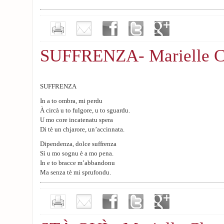
SUFFRENZA- Marielle C
SUFFRENZA
In a to ombra, mi perdu
À circà u to fulgore, u to sguardu.
U mo core incatenatu spera
Di tè un chjarore, un’accinnata.
Dipendenza, dolce suffrenza
Sì u mo sognu è a mo pena.
In e to bracce m’abbandonu
Ma senza tè mi sprufondu.
Ogni silenziu hè un cultellu
Chì taglia l’aria è a mo anima,
I ricordi ardenti, ecu
Di u nostru amore, d’issa fiamma.