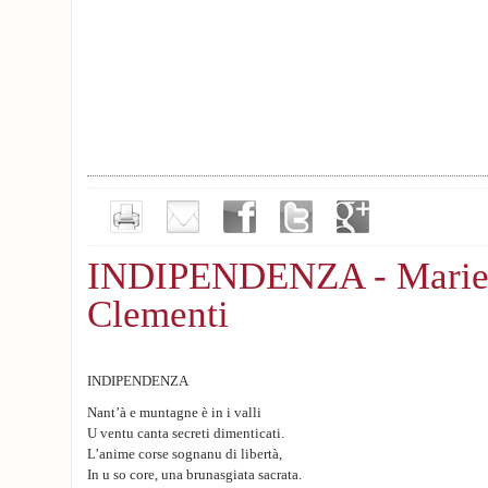
INDIPENDENZA - Marie
Clementi
INDIPENDENZA
Nant’à e muntagne è in i valli
U ventu canta secreti dimenticati.
L’anime corse sognanu di libertà,
In u so core, una brunasgiata sacrata.