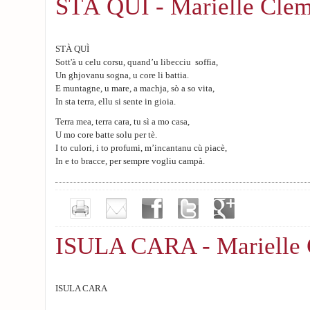
STÀ QUÌ - Marielle Clem
Dipendenza, dolce suffrenza
Sì u mo sognu è a mo pena.
In e to bracce m’abbandonu
Ma senza tè mi sprufondu.
STÀ QUÌ
Sott'à u celu corsu, quand’u libecciu soffia,
Un ghjovanu sogna, u core li battia.
E muntagne, u mare, a machja, sò a so vita,
In sta terra, ellu si sente in gioia.
Terra mea, terra cara, tu sì a mo casa,
U mo core batte solu per tè.
I to culori, i to profumi, m’incantanu cù piacè,
In e to bracce, per sempre vogliu campà.
Da chjucu chjucu, l’antenati li cuntavanu
Storie di eroi, di battaglie è d’amore
A terra, a libertà, i so valori,
Chì li anu trasmessi, cum'è un tesoru.
ISULA CARA - Marielle 
ISULA CARA