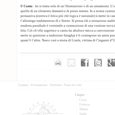
U Cantu
: ùn si tratta solu di un’illustrazione o di un urnamentu. U
quellu di un elementu dramaticu di pienu statutu. In a nostra custruz
persuasiva (estetica è lirica più chè logica è raziunale) à mette in c
l’allusingu tradimentosu di e Sirene. Si pensa chì a sensazione audit
rendenu pussibule è verisimile a custruzzione di una versione nova
fola. Ciò ch’ellu sugerisce u cantu ùn abulisce micca a cunvenzione
mette in quistione a tradizione fulaghja è li contrapone un antru p
quant’è l’altru. Nasce cusì a storia di Lisula, vittima di l’inganni d’U
Cuntattu
-
Presentazione
-
Partenarii
-
Pianu di u situ
Lingue
Corsu
Francese
Talianu
Sardu