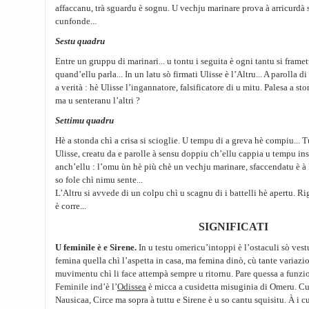
affaccanu, trà sguardu è sognu. U vechju marinare prova à arricurdà 
cunfonde...
Sestu quadru
Entre un gruppu di marinari... u tontu i seguita è ogni tantu si framette
quand’ellu parla... In un latu sò firmati Ulisse è l’Altru... A parolla 
a verità : hè Ulisse l’ingannatore, falsificatore di u mitu. Palesa a st
ma u senteranu l’altri ?
Settimu quadru
Hè a stonda chì a crisa si scioglie. U tempu di a greva hè compiu... T
Ulisse, creatu da e parolle à sensu doppiu ch’ellu cappia u tempu ins
anch’ellu : l’omu ùn hè più chè un vechju marinare, sfaccendatu è à 
so fole chì nimu sente...
L’Altru si avvede di un colpu chì u scagnu di i battelli hè apertu. Ri
è corre...
SIGNIFICATI
U feminile è e Sirene.
In u testu omericu’intoppi è l’ostaculi sò vest
femina quella chì l’aspetta in casa, ma femina dinò, cù tante variazio
muvimentu chì li face attempà sempre u ritornu. Pare quessa a funz
Feminile ind’è l’
Odissea
è micca a cusidetta misuginia di Omeru. Cu
Nausicaa, Circe ma sopra à tuttu e Sirene è u so cantu squisitu. À i 