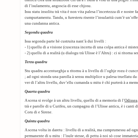
trafficu crea una situazione chì dà à l’isula u visu di una prigiò. Fir
di l’isulamentu, angoscia di esse chjosu.
Issu statu insolitu trà vita è non vita palesa l’incertezza di e nostre 
cumpurtamentu. Tandu, u furesteru risente l’insularità cum’è un’offes
una cundanna antica.
Segondu quadru
Issa segonda parte hè custruita nant’à dui livelli :
- 1) quellu di a visione (cuscenza incerta di una colpa antica è miste
- 2) quellu di a realità (u dialogu trà Ulisse è l’Altru) : ci si ritorna 
Terzu quadru
Stu quadru accentueghja u ritornu à u livellu di l’oghje rozu è cuncr
; ad ogni stonda una parolla à sensu multiplice u palesa truellatu da
ver di l’altru livellu, duv’ellu cumanda u mitu è chì purterà à a memo
Quartu quadru
A scena si svolge à un altru livellu, quellu di a memoria di l’
Odissea
trà e parolle di u Curifeu, un cumpagnu di l’Ulisse anticu, è i canti d
Coru di e Sirene.
Quintu quadru
A scena volta in daretu : livellu di a realità, ma cumprumessu ad o
permanente di u mitu : l’isule stesse, di pettu à noi sò cose immateri