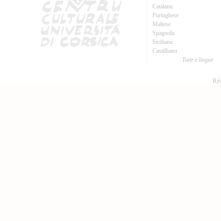
Catalanu
Purtughese
Maltese
Spagnolu
Sicilianu
Castillianu
Tutte e lingue
Réa