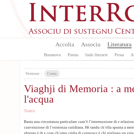
Skip to main content
Accolta
Associu
Literatura
Bonanova
Puesia
Isule literarie
Prosa
A
Versione :
Corsu
Viaghji di Memoria : a m
l'acqua
Teatru
Basta una circustanza particulare cum’è l’interruzzione di e relazio
cunvenzione di l’esistenza cutidiana. Hè tandu ch’ella spunta a mem
ghjente è di e cose ch’omu cridia di cunnosce è chì piglianu un visu