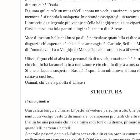
di tuttu ci hè l’isula.
Figurata quì cum’è un mitu ch’ellu conta un vechju marinare in pens
memoria è si ricorda à malapena. In e stonde castigate di un racontu
l’intrecciu di e legende più vechje ch’ella hà inghjennatu a navigaz
Cusì si tesse una fola parturita ingiru à u cantu di e Sirene.
Voce d’incantu belle chì ùn si pò dì, è periculose quant’ella ci dice
disgrazie chì aspettanu à chì si laca ammasgiulà. Caribde, Scilla, i M
di l’omu davanti à u Viaghju di Mare affaccanu tutte in issa
Memoria
Ulisse, figura chì si alza in a persunalità di u vechju marinare hà fattu
ciò ch’ellu hà lacatu ellu in a tradizione è ciò ch’ellu dice à a nostra
Sirene, affacca u suspettu... Basta à fà spuntà un mitu novu, di una c
cantava cusì bè...
Oramai, chì vale a parolla d’Ulisse ?
STRUTTURA
Primu quadru
Una calata longu à u mare. Di pettu, si vedenu parechje isule. Una p
nantu, un vechju vestutu da marinare. Si amparerà più tardi ch’ellu s
L’altra hè una persona chì hà da firmà indi fora di u drama, primuros
quand’elli partenu i battelli.
A parolla passerà da unu à l’altru senza ch’ellu ci sia propiu cumuni