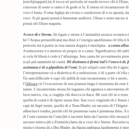
(orechjitappati) ùn li tocca nè periculu nè nunda invece chì à Ulisse,
cuncessu di sente u cantu è di gode si lu. E sirene sò incarnazione 
voce è basta. S’omu feghja da vicinu e cundizione di u so spuntà, ùn
voce. Si pò guasi pensà à fantasime auditive. Ulisse e sente ma ùn si
pensà chì Ulisse traparla.
A voce di e Sirene.
Sò ligate e sirene à l’animalità arcaica oceanica 
hè l’Acqua persunificata) ma dinò à l’energia apulliniana ch’ella ti h
periculu stà à puntu in issa natura doppia è mischjata :
u cantu allu
A seduzzione è u misteru sò propiu in u cantu. Significativu chì subi
si vole fà liberà è cede à l’allusingu. Issu cantu hè avvenimentu pie
si pò più ammintà nè cuntà.
Hè distinatu à firmà ind’è l’ancu à dì, 
assinnatu è di u ghjudiziu di l’omi.
Si pò schjarì cum’ellu hè è agisc
l’interpretazione cù a dialettica di a seduzzione, è di a parte ch’ella
Ùn sarà difficiule à capì chì aldilà di issu incantesimu ci hè a morte, 
l’
Odissea
cù l’evucazione di una pianura larga è inturniata da osse 
nantu. L’incantesimu stessu hè ingannu chì agranca u muvimentu di a
locu nativu, via, u viaghju chì sbocca in Itaca. Hè cusì chì in u testu
quella di cuntà è di ripete senza fine. Issa voce virginale di e Sire
capì da Sapè tutale, quellu di a Terra Madre, un racontu di l’Origine
affascina è tomba, perchè chì hè prumessa vana è prumessa falsa. À i
di l’omi cuntata da l’omi (hè u racontu fattu da l’autore ellu stessu) 
racontu miticu (di u Feminile) fattu da a voce di e Sirene. Racontu tu
storia è ritornu di a Dea Madre, da figura ambigua (gudimentu è mort